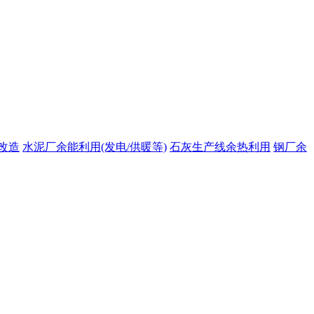
改造
水泥厂余能利用(发电/供暖等)
石灰生产线余热利用
钢厂余