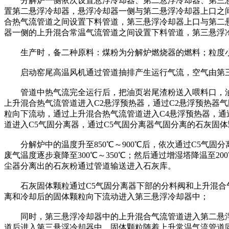
分解炉一侧依次设置悬浮冷却器、第二悬浮冷却器、第三悬
置第二悬浮冷却器，悬浮冷却器一侧与第二悬浮冷却器上口之
合热气流管道之间设置下料管道，第三悬浮冷却器上口与第二
器一侧的上升混合常温气流管道之间设置下料管道，第三悬浮
生产时，备二种原料：煤粉为分解炉燃烧器的燃料；粒度小
启动窑尾高温风机通过管道抽排产生运行气流，空气由第三
管道中热气流完全运行后，把油页岩尾渣粉送入喂料口，油页
上升混合热气流管道进入C2悬浮预热器，通过C2悬浮预热器
粒向下流动，通过上升混合热气流管道进入C4悬浮预热器，通过
道进入C5气固分离器，通过C5气固分离器气固分离的石灰固
分解炉中的温度升至850℃～900℃后，依次通过C5气固分
废气温度逐步衰降至300℃～350℃；然后通过增湿塔降温至
尘器分离出的石灰粉通过管道输送进入石灰库。
石灰固体颗粒通过C5气固分离器下部的分料阀和上升混合气
离和冷却后的固体颗粒向下流动进入第三悬浮冷却器中；
同时，第三悬浮冷却器中的上升混合气流管道进入第二悬浮
道后进入第三悬浮冷却器中，固体颗粒随着上升常温气流管道同