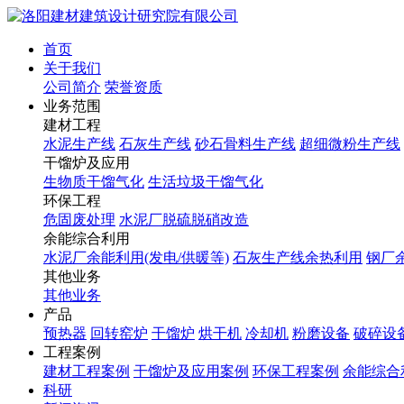
首页
关于我们
公司简介
荣誉资质
业务范围
建材工程
水泥生产线
石灰生产线
砂石骨料生产线
超细微粉生产线
干馏炉及应用
生物质干馏气化
生活垃圾干馏气化
环保工程
危固废处理
水泥厂脱硫脱硝改造
余能综合利用
水泥厂余能利用(发电/供暖等)
石灰生产线余热利用
钢厂
其他业务
其他业务
产品
预热器
回转窑炉
干馏炉
烘干机
冷却机
粉磨设备
破碎设
工程案例
建材工程案例
干馏炉及应用案例
环保工程案例
余能综合
科研