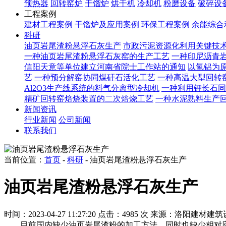
预热器
回转窑炉
干馏炉
烘干机
冷却机
粉磨设备
破碎设
工程案例
建材工程案例
干馏炉及应用案例
环保工程案例
余能综合
科研
油页岩尾渣粉悬浮石灰生产
市政污泥资源化利用关键技
一种油页岩尾渣粉悬浮石灰窑的生产工艺
一种印尼沥青
信阳天意等单位建立河南省院士工作站的通知
以氢铝为原
艺
一种预分解窑协同煤矸石活化工艺
一种高温大型回转
Al2O3生产线系统的料气分离型冷却机
一种利用钾长石同
精矿回转窑焙烧装置的二次焙烧工艺
一种水泥熟料生产
新闻资讯
行业新闻
公司新闻
联系我们
当前位置：
首页
-
科研
- 油页岩尾渣粉悬浮石灰生产
油页岩尾渣粉悬浮石灰生产
时间：2023-04-27 11:27:20
点击：4985 次
来源：洛阳建材建筑
目前国内缺少油页岩尾渣粉的加工方法，同时也缺少相对应