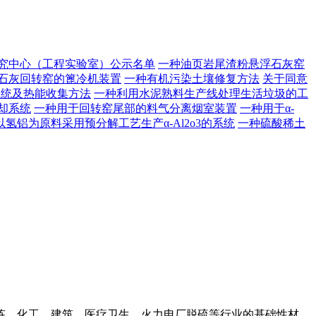
研究中心（工程实验室）公示名单
一种油页岩尾渣粉悬浮石灰窑
石灰回转窑的篦冷机装置
一种有机污染土壤修复方法
关于同意
系统及热能收集方法
一种利用水泥熟料生产线处理生活垃圾的工
却系统
一种用于回转窑尾部的料气分离烟室装置
一种用于α-
以氢铝为原料采用预分解工艺生产α-Al2o3的系统
一种硫酸稀土
、化工、建筑、医疗卫生、火力电厂脱硫等行业的基础性材