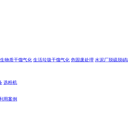
生物质干馏气化
生活垃圾干馏气化
危固废处理
水泥厂脱硫脱硝
备
选粉机
利用案例