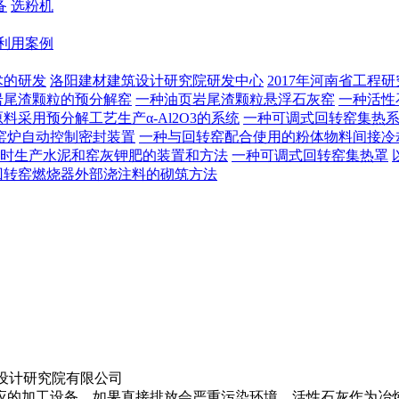
备
选粉机
利用案例
术的研发
洛阳建材建筑设计研究院研发中心
2017年河南省工程
岩尾渣颗粒的预分解窑
一种油页岩尾渣颗粒悬浮石灰窑
一种活性
料采用预分解工艺生产α-Al2O3的系统
一种可调式回转窑集热
窑炉自动控制密封装置
一种与回转窑配合使用的粉体物料间接冷
时生产水泥和窑灰钾肥的装置和方法
一种可调式回转窑集热罩
回转窑燃烧器外部浇注料的砌筑方法
设计研究院有限公司
的加工设备，如果直接排放会严重污染环境。活性石灰作为冶炼