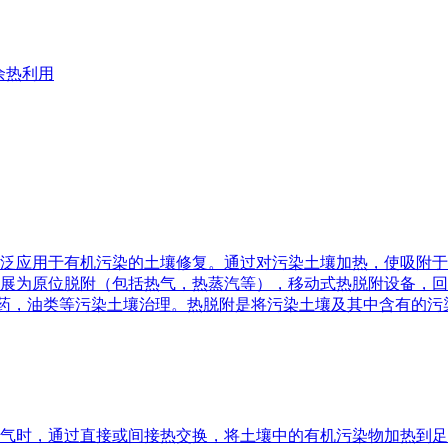
余热利用
泛应用于有机污染的土壤修复。通过对污染土壤加热，使吸附于
展为原位脱附（包括热气，热蒸汽等），移动式热脱附设备，回
农药，油类等污染土壤治理。热脱附是将污染土壤及其中含有的污染物
气时，通过直接或间接热交换，将土壤中的有机污染物加热到足