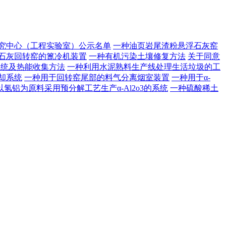
研究中心（工程实验室）公示名单
一种油页岩尾渣粉悬浮石灰窑
石灰回转窑的篦冷机装置
一种有机污染土壤修复方法
关于同意
系统及热能收集方法
一种利用水泥熟料生产线处理生活垃圾的工
却系统
一种用于回转窑尾部的料气分离烟室装置
一种用于α-
以氢铝为原料采用预分解工艺生产α-Al2o3的系统
一种硫酸稀土