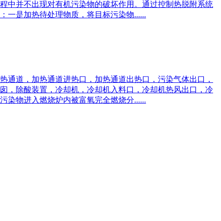
程中并不出现对有机污染物的破坏作用。通过控制热脱附系统
加热待处理物质，将目标污染物......
热通道，加热通道进热口，加热通道出热口，污染气体出口，
囱，除酸装置，冷却机，冷却机入料口，冷却机热风出口，冷
进入燃烧炉内被富氧完全燃烧分......