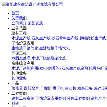
首页
关于我们
公司简介
荣誉资质
业务范围
建材工程
水泥生产线
石灰生产线
砂石骨料生产线
超细微粉生产线
干馏炉及应用
生物质干馏气化
生活垃圾干馏气化
环保工程
危固废处理
水泥厂脱硫脱硝改造
余能综合利用
水泥厂余能利用(发电/供暖等)
石灰生产线余热利用
钢厂
其他业务
其他业务
产品
预热器
回转窑炉
干馏炉
烘干机
冷却机
粉磨设备
破碎设
工程案例
建材工程案例
干馏炉及应用案例
环保工程案例
余能综合
科研