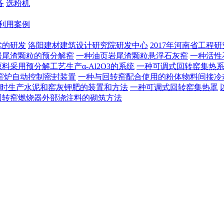
备
选粉机
利用案例
术的研发
洛阳建材建筑设计研究院研发中心
2017年河南省工程
岩尾渣颗粒的预分解窑
一种油页岩尾渣颗粒悬浮石灰窑
一种活性
料采用预分解工艺生产α-Al2O3的系统
一种可调式回转窑集热
窑炉自动控制密封装置
一种与回转窑配合使用的粉体物料间接冷
时生产水泥和窑灰钾肥的装置和方法
一种可调式回转窑集热罩
回转窑燃烧器外部浇注料的砌筑方法