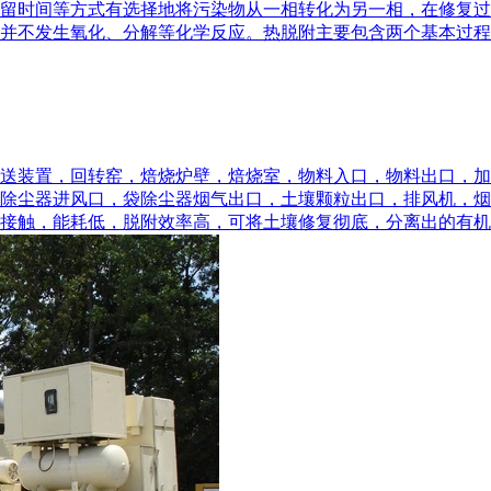
留时间等方式有选择地将污染物从一相转化为另一相，在修复过
不发生氧化、分解等化学反应。热脱附主要包含两个基本过程：一是
送装置，回转窑，焙烧炉壁，焙烧室，物料入口，物料出口，加
除尘器进风口，袋除尘器烟气出口，土壤颗粒出口，排风机，烟
触，能耗低，脱附效率高，可将土壤修复彻底，分离出的有机污染物