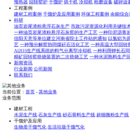
预热器
回转窑炉
干馏炉
烘干机
冷却机
粉磨设备
破碎设
工程案例
建材工程案例
干馏炉及应用案例
环保工程案例
余能综合
科研
油页岩尾渣粉悬浮石灰生产
市政污泥资源化利用关键技
一种油页岩尾渣粉悬浮石灰窑的生产工艺
一种印尼沥青
信阳天意等单位建立河南省院士工作站的通知
以氢铝为原
艺
一种预分解窑协同煤矸石活化工艺
一种高温大型回转
Al2O3生产线系统的料气分离型冷却机
一种利用钾长石同
精矿回转窑焙烧装置的二次焙烧工艺
一种水泥熟料生产
新闻资讯
行业新闻
公司新闻
联系我们
当前位置：
首页
-
其他业务
业务范围
建材工程
水泥生产线
石灰生产线
砂石骨料生产线
超细微粉生产线
干馏炉及应用
生物质干馏气化
生活垃圾干馏气化