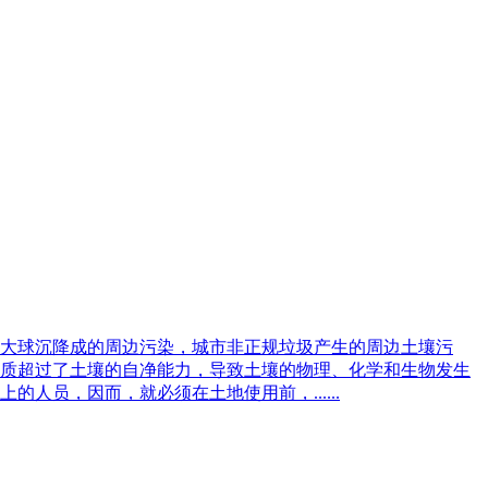
大球沉降成的周边污染，城市非正规垃圾产生的周边土壤污
质超过了土壤的自净能力，导致土壤的物理、化学和生物发生
员，因而，就必须在土地使用前，......