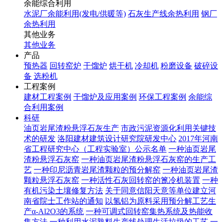
余能综合利用
水泥厂余能利用(发电/供暖等)
石灰生产线余热利用
钢厂
余热利用
其他业务
其他业务
产品
预热器
回转窑炉
干馏炉
烘干机
冷却机
粉磨设备
破碎设
备
选粉机
工程案例
建材工程案例
干馏炉及应用案例
环保工程案例
余能综
合利用案例
科研
油页岩尾渣粉悬浮石灰生产
市政污泥资源化利用关键技
术的研发
洛阳建材建筑设计研究院研发中心
2017年河南
省工程研究中心（工程实验室）公示名单
一种油页岩尾
渣粉悬浮石灰窑
一种油页岩尾渣粉悬浮石灰窑的生产工
艺
一种印尼沥青岩尾渣颗粒的预分解窑
一种油页岩尾渣
颗粒悬浮石灰窑
一种活性石灰回转窑的篦冷机装置
一种
有机污染土壤修复方法
关于同意信阳天意等单位建立河
南省院士工作站的通知
以氢铝为原料采用预分解工艺生
产α-Al2O3的系统
一种可调式回转窑集热系统及热能收
集方法
一种利用水泥熟料生产线处理生活垃圾的工艺
一