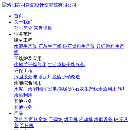
首页
关于我们
公司简介
荣誉资质
业务范围
建材工程
水泥生产线
石灰生产线
砂石骨料生产线
超细微粉生产
线
干馏炉及应用
生物质干馏气化
生活垃圾干馏气化
环保工程
危固废处理
水泥厂脱硫脱硝改造
余能综合利用
水泥厂余能利用(发电/供暖等)
石灰生产线余热利用
钢厂
余热利用
其他业务
其他业务
产品
预热器
回转窑炉
干馏炉
烘干机
冷却机
粉磨设备
破碎设
备
选粉机