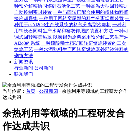
种预分解窑协同煤矸石活化工艺
一种高温大型回转窑炉
自动控制密封装置
一种与回转窑配合使用的粉体物料间
接冷却系统
一种用于回转窑尾部的料气分离烟室装置
一
种用于α-Al2O3生产线系统的料气分离型冷却机
一种利
用钾长石同时生产水泥和窑灰钾肥的装置和方法
一种可
调式回转窑集热罩
以氢铝为原料采用预分解工艺生产α-
Al2o3的系统
一种硫酸稀土精矿回转窑焙烧装置的二次
焙烧工艺
一种水泥熟料生产回转窑燃烧器外部浇注料的
砌筑方法
新闻资讯
行业新闻
公司新闻
联系我们
当前位置：
首页
-
公司新闻
- 余热利用等领域的工程研发合作
达成共识
余热利用等领域的工程研发合
作达成共识