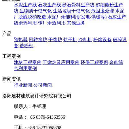
水泥生产线
石灰生产线
砂石骨料生产线
超细微粉生产
线
生物质干馏气化
生活垃圾干馏气化
危固废处理
水泥
厂脱硫脱硝改造
水泥厂余能利用(发电/供暖等)
石灰生产
线余热利用
钢厂余热利用
其他业务
产品
预热器
回转窑炉
干馏炉
烘干机
冷却机
粉磨设备
破碎设
备
选粉机
工程案例
建材工程案例
干馏炉及应用案例
环保工程案例
余能综
合利用案例
新闻资讯
行业新闻
公司新闻
洛阳建材建筑设计研究院有限公司
联系人：牛经理
电话：+86 0379-64363566
手机：+86 18237958898