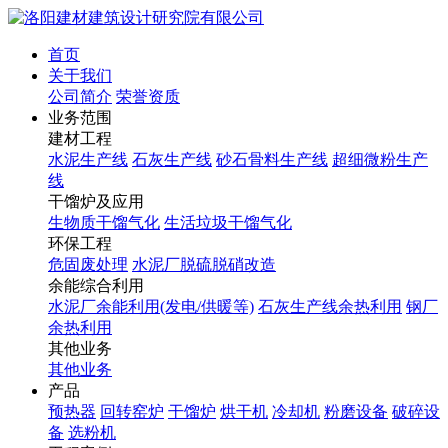
首页
关于我们
公司简介
荣誉资质
业务范围
建材工程
水泥生产线
石灰生产线
砂石骨料生产线
超细微粉生产
线
干馏炉及应用
生物质干馏气化
生活垃圾干馏气化
环保工程
危固废处理
水泥厂脱硫脱硝改造
余能综合利用
水泥厂余能利用(发电/供暖等)
石灰生产线余热利用
钢厂
余热利用
其他业务
其他业务
产品
预热器
回转窑炉
干馏炉
烘干机
冷却机
粉磨设备
破碎设
备
选粉机