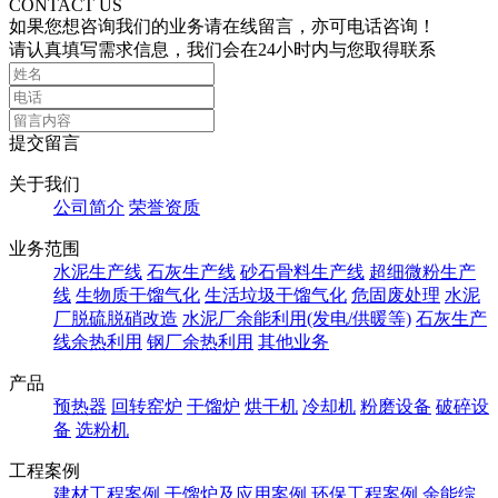
CONTACT US
如果您想咨询我们的业务请在线留言，亦可电话咨询！
请认真填写需求信息，我们会在24小时内与您取得联系
提交留言
关于我们
公司简介
荣誉资质
业务范围
水泥生产线
石灰生产线
砂石骨料生产线
超细微粉生产
线
生物质干馏气化
生活垃圾干馏气化
危固废处理
水泥
厂脱硫脱硝改造
水泥厂余能利用(发电/供暖等)
石灰生产
线余热利用
钢厂余热利用
其他业务
产品
预热器
回转窑炉
干馏炉
烘干机
冷却机
粉磨设备
破碎设
备
选粉机
工程案例
建材工程案例
干馏炉及应用案例
环保工程案例
余能综