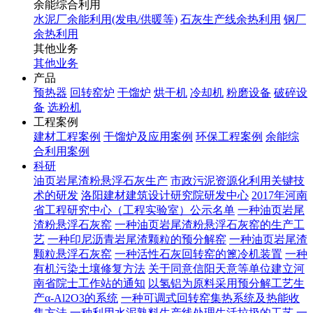
余能综合利用
水泥厂余能利用(发电/供暖等)
石灰生产线余热利用
钢厂
余热利用
其他业务
其他业务
产品
预热器
回转窑炉
干馏炉
烘干机
冷却机
粉磨设备
破碎设
备
选粉机
工程案例
建材工程案例
干馏炉及应用案例
环保工程案例
余能综
合利用案例
科研
油页岩尾渣粉悬浮石灰生产
市政污泥资源化利用关键技
术的研发
洛阳建材建筑设计研究院研发中心
2017年河南
省工程研究中心（工程实验室）公示名单
一种油页岩尾
渣粉悬浮石灰窑
一种油页岩尾渣粉悬浮石灰窑的生产工
艺
一种印尼沥青岩尾渣颗粒的预分解窑
一种油页岩尾渣
颗粒悬浮石灰窑
一种活性石灰回转窑的篦冷机装置
一种
有机污染土壤修复方法
关于同意信阳天意等单位建立河
南省院士工作站的通知
以氢铝为原料采用预分解工艺生
产α-Al2O3的系统
一种可调式回转窑集热系统及热能收
集方法
一种利用水泥熟料生产线处理生活垃圾的工艺
一