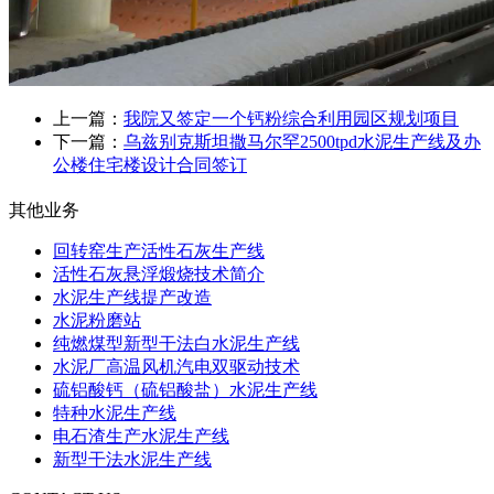
上一篇：
我院又签定一个钙粉综合利用园区规划项目
下一篇：
乌兹别克斯坦撒马尔罕2500tpd水泥生产线及办
公楼住宅楼设计合同签订
其他业务
回转窑生产活性石灰生产线
活性石灰悬浮煅烧技术简介
水泥生产线提产改造
水泥粉磨站
纯燃煤型新型干法白水泥生产线
水泥厂高温风机汽电双驱动技术
硫铝酸钙（硫铝酸盐）水泥生产线
特种水泥生产线
电石渣生产水泥生产线
新型干法水泥生产线