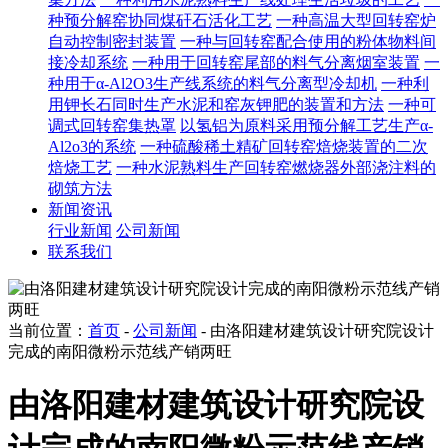
种预分解窑协同煤矸石活化工艺
一种高温大型回转窑炉
自动控制密封装置
一种与回转窑配合使用的粉体物料间
接冷却系统
一种用于回转窑尾部的料气分离烟室装置
一
种用于α-Al2O3生产线系统的料气分离型冷却机
一种利
用钾长石同时生产水泥和窑灰钾肥的装置和方法
一种可
调式回转窑集热罩
以氢铝为原料采用预分解工艺生产α-
Al2o3的系统
一种硫酸稀土精矿回转窑焙烧装置的二次
焙烧工艺
一种水泥熟料生产回转窑燃烧器外部浇注料的
砌筑方法
新闻资讯
行业新闻
公司新闻
联系我们
当前位置：
首页
-
公司新闻
- 由洛阳建材建筑设计研究院设计
完成的南阳微粉示范线产销两旺
由洛阳建材建筑设计研究院设