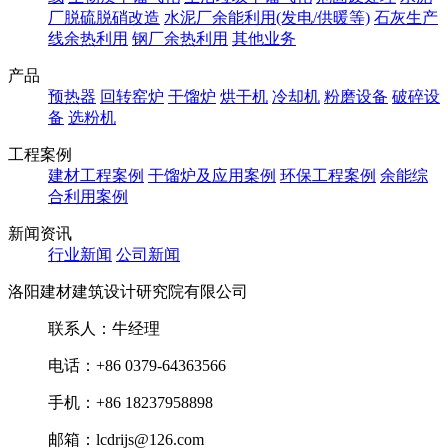
厂脱硫脱硝改造
水泥厂余能利用(发电/供暖等)
石灰生产
线余热利用
钢厂余热利用
其他业务
产品
预热器
回转窑炉
干馏炉
烘干机
冷却机
粉磨设备
破碎设
备
选粉机
工程案例
建材工程案例
干馏炉及应用案例
环保工程案例
余能综
合利用案例
新闻资讯
行业新闻
公司新闻
洛阳建材建筑设计研究院有限公司
联系人：牛经理
电话：+86 0379-64363566
手机：+86 18237958898
邮箱：lcdrijs@126.com