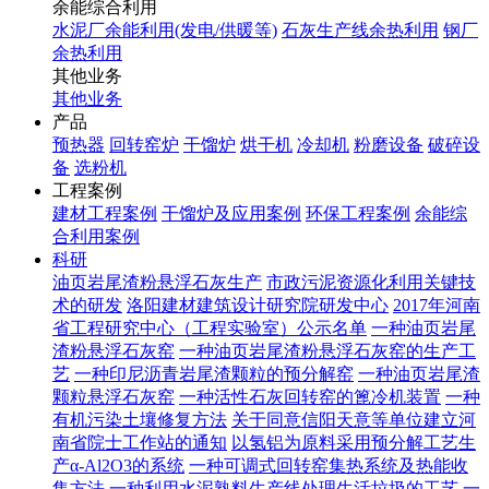
余能综合利用
水泥厂余能利用(发电/供暖等)
石灰生产线余热利用
钢厂
余热利用
其他业务
其他业务
产品
预热器
回转窑炉
干馏炉
烘干机
冷却机
粉磨设备
破碎设
备
选粉机
工程案例
建材工程案例
干馏炉及应用案例
环保工程案例
余能综
合利用案例
科研
油页岩尾渣粉悬浮石灰生产
市政污泥资源化利用关键技
术的研发
洛阳建材建筑设计研究院研发中心
2017年河南
省工程研究中心（工程实验室）公示名单
一种油页岩尾
渣粉悬浮石灰窑
一种油页岩尾渣粉悬浮石灰窑的生产工
艺
一种印尼沥青岩尾渣颗粒的预分解窑
一种油页岩尾渣
颗粒悬浮石灰窑
一种活性石灰回转窑的篦冷机装置
一种
有机污染土壤修复方法
关于同意信阳天意等单位建立河
南省院士工作站的通知
以氢铝为原料采用预分解工艺生
产α-Al2O3的系统
一种可调式回转窑集热系统及热能收
集方法
一种利用水泥熟料生产线处理生活垃圾的工艺
一