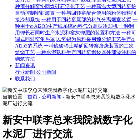
种预分解窑协同煤矸石活化工艺
一种高温大型回转窑炉
自动控制密封装置
一种与回转窑配合使用的粉体物料间
接冷却系统
一种用于回转窑尾部的料气分离烟室装置
一
种用于α-Al2O3生产线系统的料气分离型冷却机
一种利
用钾长石同时生产水泥和窑灰钾肥的装置和方法
一种可
调式回转窑集热罩
以氢铝为原料采用预分解工艺生产α-
Al2o3的系统
一种硫酸稀土精矿回转窑焙烧装置的二次
焙烧工艺
一种水泥熟料生产回转窑燃烧器外部浇注料的
砌筑方法
新闻资讯
行业新闻
公司新闻
联系我们
当前位置：
首页
-
公司新闻
- 新安中联李总来我院就数字化水
泥厂进行交流
新安中联李总来我院就数字化
水泥厂进行交流