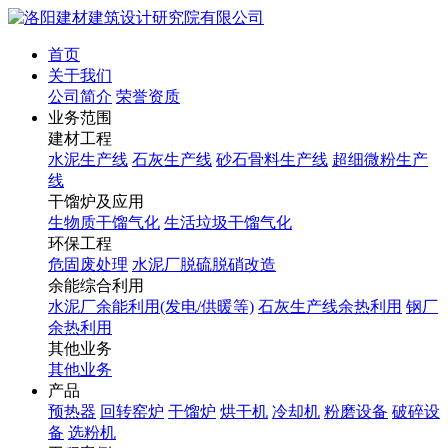
首页
关于我们
公司简介
荣誉资质
业务范围
建材工程
水泥生产线
石灰生产线
砂石骨料生产线
超细微粉生产
线
干馏炉及应用
生物质干馏气化
生活垃圾干馏气化
环保工程
危固废处理
水泥厂脱硫脱硝改造
余能综合利用
水泥厂余能利用(发电/供暖等)
石灰生产线余热利用
钢厂
余热利用
其他业务
其他业务
产品
预热器
回转窑炉
干馏炉
烘干机
冷却机
粉磨设备
破碎设
备
选粉机