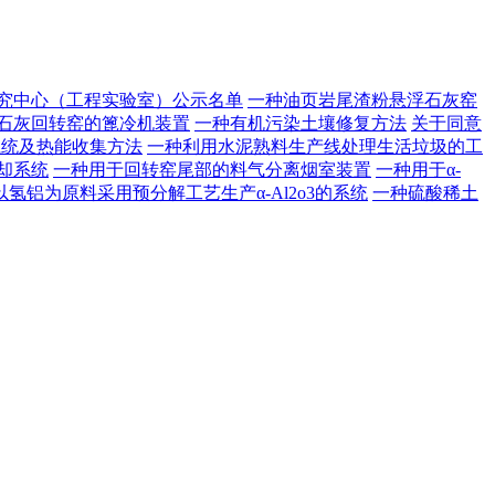
研究中心（工程实验室）公示名单
一种油页岩尾渣粉悬浮石灰窑
石灰回转窑的篦冷机装置
一种有机污染土壤修复方法
关于同意
系统及热能收集方法
一种利用水泥熟料生产线处理生活垃圾的工
却系统
一种用于回转窑尾部的料气分离烟室装置
一种用于α-
以氢铝为原料采用预分解工艺生产α-Al2o3的系统
一种硫酸稀土