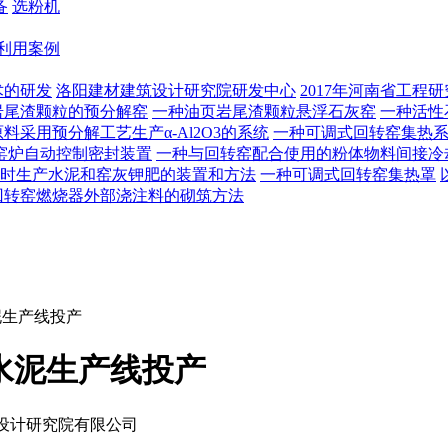
备
选粉机
利用案例
术的研发
洛阳建材建筑设计研究院研发中心
2017年河南省工程
岩尾渣颗粒的预分解窑
一种油页岩尾渣颗粒悬浮石灰窑
一种活性
料采用预分解工艺生产α-Al2O3的系统
一种可调式回转窑集热
窑炉自动控制密封装置
一种与回转窑配合使用的粉体物料间接冷
时生产水泥和窑灰钾肥的装置和方法
一种可调式回转窑集热罩
回转窑燃烧器外部浇注料的砌筑方法
水泥生产线投产
法水泥生产线投产
设计研究院有限公司