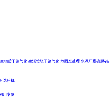
生物质干馏气化
生活垃圾干馏气化
危固废处理
水泥厂脱硫脱硝
备
选粉机
利用案例