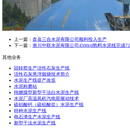
上一篇：
盘县三合水泥有限公司顺利投入生产
下一篇：
淅川中联水泥有限公司4500t/d熟料水泥线完成7
其他业务
回转窑生产活性石灰生产线
活性石灰悬浮煅烧技术简介
水泥生产线提产改造
水泥粉磨站
纯燃煤型新型干法白水泥生产线
水泥厂高温风机汽电双驱动技术
硫铝酸钙（硫铝酸盐）水泥生产线
特种水泥生产线
电石渣生产水泥生产线
新型干法水泥生产线