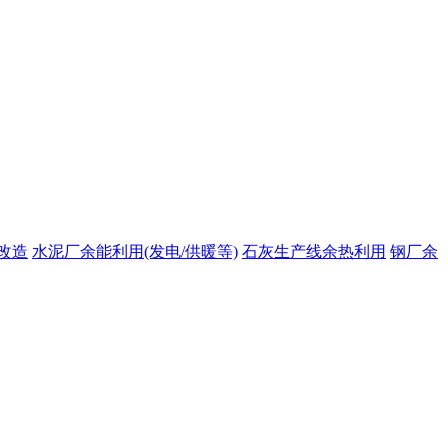
改造
水泥厂余能利用(发电/供暖等)
石灰生产线余热利用
钢厂余