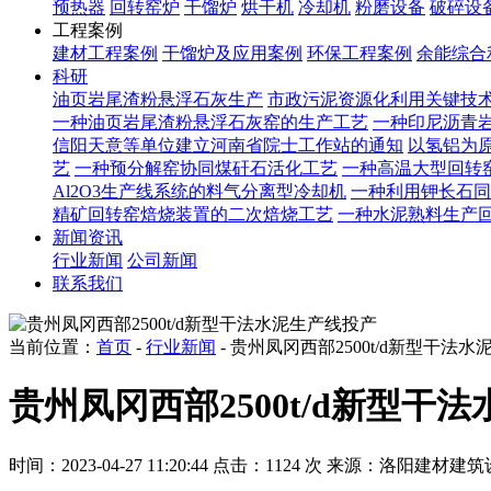
预热器
回转窑炉
干馏炉
烘干机
冷却机
粉磨设备
破碎设
工程案例
建材工程案例
干馏炉及应用案例
环保工程案例
余能综合
科研
油页岩尾渣粉悬浮石灰生产
市政污泥资源化利用关键技
一种油页岩尾渣粉悬浮石灰窑的生产工艺
一种印尼沥青
信阳天意等单位建立河南省院士工作站的通知
以氢铝为原
艺
一种预分解窑协同煤矸石活化工艺
一种高温大型回转
Al2O3生产线系统的料气分离型冷却机
一种利用钾长石同
精矿回转窑焙烧装置的二次焙烧工艺
一种水泥熟料生产
新闻资讯
行业新闻
公司新闻
联系我们
当前位置：
首页
-
行业新闻
- 贵州凤冈西部2500t/d新型干法
贵州凤冈西部2500t/d新型干
时间：2023-04-27 11:20:44
点击：1124 次
来源：洛阳建材建筑