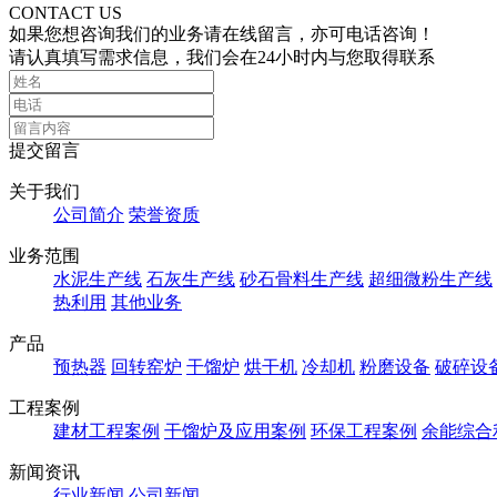
CONTACT US
如果您想咨询我们的业务请在线留言，亦可电话咨询！
请认真填写需求信息，我们会在24小时内与您取得联系
提交留言
关于我们
公司简介
荣誉资质
业务范围
水泥生产线
石灰生产线
砂石骨料生产线
超细微粉生产线
热利用
其他业务
产品
预热器
回转窑炉
干馏炉
烘干机
冷却机
粉磨设备
破碎设
工程案例
建材工程案例
干馏炉及应用案例
环保工程案例
余能综合
新闻资讯
行业新闻
公司新闻