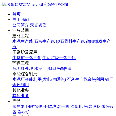
首页
关于我们
公司简介
荣誉资质
业务范围
建材工程
水泥生产线
石灰生产线
砂石骨料生产线
超细微粉生产
线
干馏炉及应用
生物质干馏气化
生活垃圾干馏气化
环保工程
危固废处理
水泥厂脱硫脱硝改造
余能综合利用
水泥厂余能利用(发电/供暖等)
石灰生产线余热利用
钢厂
余热利用
其他业务
其他业务
产品
预热器
回转窑炉
干馏炉
烘干机
冷却机
粉磨设备
破碎设
备
选粉机