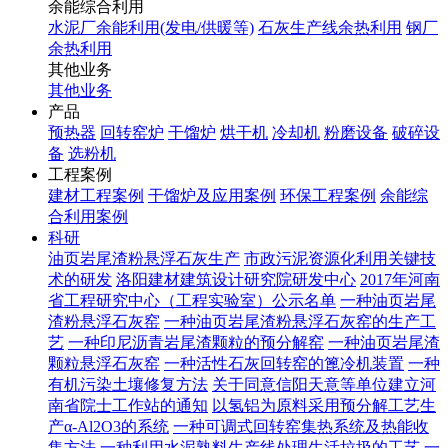
余能综合利用
水泥厂余能利用(发电/供暖等)
石灰生产线余热利用
钢厂
余热利用
其他业务
其他业务
产品
预热器
回转窑炉
干馏炉
烘干机
冷却机
粉磨设备
破碎设
备
选粉机
工程案例
建材工程案例
干馏炉及应用案例
环保工程案例
余能综
合利用案例
科研
油页岩尾渣粉悬浮石灰生产
市政污泥资源化利用关键技
术的研发
洛阳建材建筑设计研究院研发中心
2017年河南
省工程研究中心（工程实验室）公示名单
一种油页岩尾
渣粉悬浮石灰窑
一种油页岩尾渣粉悬浮石灰窑的生产工
艺
一种印尼沥青岩尾渣颗粒的预分解窑
一种油页岩尾渣
颗粒悬浮石灰窑
一种活性石灰回转窑的篦冷机装置
一种
有机污染土壤修复方法
关于同意信阳天意等单位建立河
南省院士工作站的通知
以氢铝为原料采用预分解工艺生
产α-Al2O3的系统
一种可调式回转窑集热系统及热能收
集方法
一种利用水泥熟料生产线处理生活垃圾的工艺
一