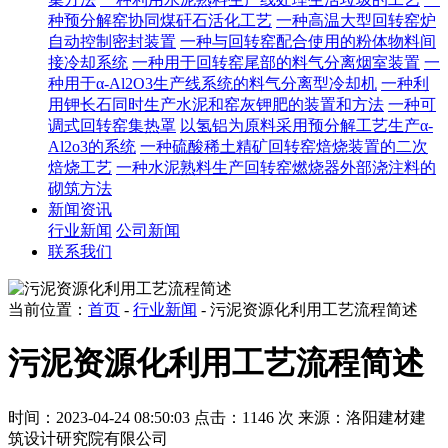
种预分解窑协同煤矸石活化工艺
一种高温大型回转窑炉
自动控制密封装置
一种与回转窑配合使用的粉体物料间
接冷却系统
一种用于回转窑尾部的料气分离烟室装置
一
种用于α-Al2O3生产线系统的料气分离型冷却机
一种利
用钾长石同时生产水泥和窑灰钾肥的装置和方法
一种可
调式回转窑集热罩
以氢铝为原料采用预分解工艺生产α-
Al2o3的系统
一种硫酸稀土精矿回转窑焙烧装置的二次
焙烧工艺
一种水泥熟料生产回转窑燃烧器外部浇注料的
砌筑方法
新闻资讯
行业新闻
公司新闻
联系我们
当前位置：
首页
-
行业新闻
- 污泥资源化利用工艺流程简述
污泥资源化利用工艺流程简述
时间：2023-04-24 08:50:03
点击：1146 次
来源：洛阳建材建
筑设计研究院有限公司