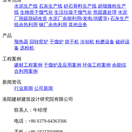
水泥生产线
石灰生产线
砂石骨料生产线
超细微粉生产
线
生物质干馏气化
生活垃圾干馏气化
危固废处理
水泥
厂脱硫脱硝改造
水泥厂余能利用(发电/供暖等)
石灰生产
线余热利用
钢厂余热利用
其他业务
产品
预热器
回转窑炉
干馏炉
烘干机
冷却机
粉磨设备
破碎设
备
选粉机
工程案例
建材工程案例
干馏炉及应用案例
环保工程案例
余能综
合利用案例
新闻资讯
行业新闻
公司新闻
洛阳建材建筑设计研究院有限公司
联系人：牛经理
电话：+86 0379-64363566
手机：+86 18237958898