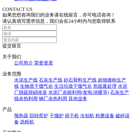
CONTACT US
如果您想咨询我们的业务请在线留言，亦可电话咨询！
请认真填写需求信息，我们会在24小时内与您取得联系
提交留言
关于我们
公司简介
荣誉资质
业务范围
水泥生产线
石灰生产线
砂石骨料生产线
超细微粉生产
线
生物质干馏气化
生活垃圾干馏气化
危固废处理
水泥
厂脱硫脱硝改造
水泥厂余能利用(发电/供暖等)
石灰生产
线余热利用
钢厂余热利用
其他业务
产品
预热器
回转窑炉
干馏炉
烘干机
冷却机
粉磨设备
破碎设
备
选粉机