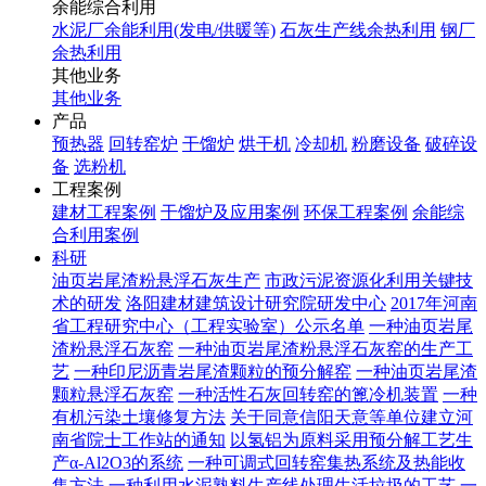
余能综合利用
水泥厂余能利用(发电/供暖等)
石灰生产线余热利用
钢厂
余热利用
其他业务
其他业务
产品
预热器
回转窑炉
干馏炉
烘干机
冷却机
粉磨设备
破碎设
备
选粉机
工程案例
建材工程案例
干馏炉及应用案例
环保工程案例
余能综
合利用案例
科研
油页岩尾渣粉悬浮石灰生产
市政污泥资源化利用关键技
术的研发
洛阳建材建筑设计研究院研发中心
2017年河南
省工程研究中心（工程实验室）公示名单
一种油页岩尾
渣粉悬浮石灰窑
一种油页岩尾渣粉悬浮石灰窑的生产工
艺
一种印尼沥青岩尾渣颗粒的预分解窑
一种油页岩尾渣
颗粒悬浮石灰窑
一种活性石灰回转窑的篦冷机装置
一种
有机污染土壤修复方法
关于同意信阳天意等单位建立河
南省院士工作站的通知
以氢铝为原料采用预分解工艺生
产α-Al2O3的系统
一种可调式回转窑集热系统及热能收
集方法
一种利用水泥熟料生产线处理生活垃圾的工艺
一