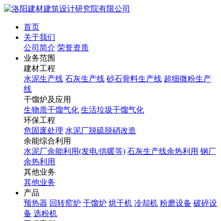
首页
关于我们
公司简介
荣誉资质
业务范围
建材工程
水泥生产线
石灰生产线
砂石骨料生产线
超细微粉生产
线
干馏炉及应用
生物质干馏气化
生活垃圾干馏气化
环保工程
危固废处理
水泥厂脱硫脱硝改造
余能综合利用
水泥厂余能利用(发电/供暖等)
石灰生产线余热利用
钢厂
余热利用
其他业务
其他业务
产品
预热器
回转窑炉
干馏炉
烘干机
冷却机
粉磨设备
破碎设
备
选粉机