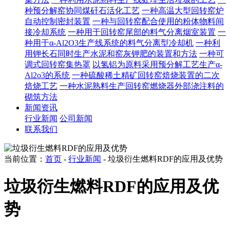
种预分解窑协同煤矸石活化工艺
一种高温大型回转窑炉
自动控制密封装置
一种与回转窑配合使用的粉体物料间
接冷却系统
一种用于回转窑尾部的料气分离烟室装置
一
种用于α-Al2O3生产线系统的料气分离型冷却机
一种利
用钾长石同时生产水泥和窑灰钾肥的装置和方法
一种可
调式回转窑集热罩
以氢铝为原料采用预分解工艺生产α-
Al2o3的系统
一种硫酸稀土精矿回转窑焙烧装置的二次
焙烧工艺
一种水泥熟料生产回转窑燃烧器外部浇注料的
砌筑方法
新闻资讯
行业新闻
公司新闻
联系我们
当前位置：
首页
-
行业新闻
- 垃圾衍生燃料RDF的应用及优势
垃圾衍生燃料RDF的应用及优
势