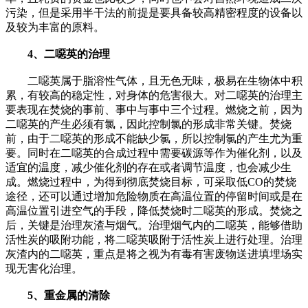
污染，但是采用半干法的前提是要具备较高精密程度的设备以
及较为丰富的原料。
4、二噁英的治理
二噁英属于脂溶性气体，且无色无味，极易在生物体中积
累，有较高的稳定性，对身体的危害很大。对二噁英的治理主
要表现在焚烧的事前、事中与事中三个过程。燃烧之前，因为
二噁英的产生必须有氯，因此控制氯的形成非常关键。焚烧
前，由于二噁英的形成不能缺少氯，所以控制氯的产生尤为重
要。同时在二噁英的合成过程中需要碳源等作为催化剂，以及
适宜的温度，减少催化剂的存在或者调节温度，也会减少生
成。燃烧过程中，为得到彻底焚烧目标，可采取低CO的焚烧
途径，还可以通过增加危险物质在高温位置的停留时间或是在
高温位置引进空气的手段，降低焚烧时二噁英的形成。焚烧之
后，关键是治理灰渣与烟气。治理烟气内的二噁英，能够借助
活性炭的吸附功能，将二噁英吸附于活性炭上进行处理。治理
灰渣内的二噁英，重点是将之视为有毒有害废物送进填埋场实
现无害化治理。
5、重金属的清除