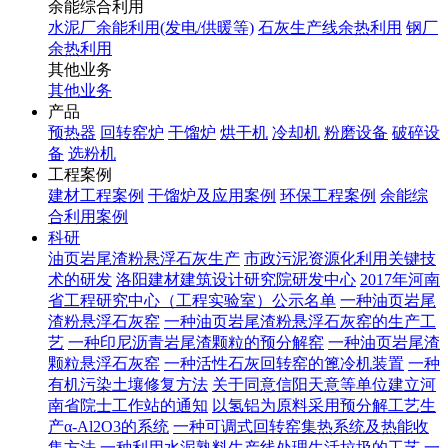
余能综合利用
水泥厂余能利用(发电/供暖等)
石灰生产线余热利用
钢厂
余热利用
其他业务
其他业务
产品
预热器
回转窑炉
干馏炉
烘干机
冷却机
粉磨设备
破碎设
备
选粉机
工程案例
建材工程案例
干馏炉及应用案例
环保工程案例
余能综
合利用案例
科研
油页岩尾渣粉悬浮石灰生产
市政污泥资源化利用关键技
术的研发
洛阳建材建筑设计研究院研发中心
2017年河南
省工程研究中心（工程实验室）公示名单
一种油页岩尾
渣粉悬浮石灰窑
一种油页岩尾渣粉悬浮石灰窑的生产工
艺
一种印尼沥青岩尾渣颗粒的预分解窑
一种油页岩尾渣
颗粒悬浮石灰窑
一种活性石灰回转窑的篦冷机装置
一种
有机污染土壤修复方法
关于同意信阳天意等单位建立河
南省院士工作站的通知
以氢铝为原料采用预分解工艺生
产α-Al2O3的系统
一种可调式回转窑集热系统及热能收
集方法
一种利用水泥熟料生产线处理生活垃圾的工艺
一