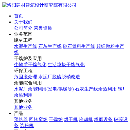
首页
关于我们
公司简介
荣誉资质
业务范围
建材工程
水泥生产线
石灰生产线
砂石骨料生产线
超细微粉生产
线
干馏炉及应用
生物质干馏气化
生活垃圾干馏气化
环保工程
危固废处理
水泥厂脱硫脱硝改造
余能综合利用
水泥厂余能利用(发电/供暖等)
石灰生产线余热利用
钢厂
余热利用
其他业务
其他业务
产品
预热器
回转窑炉
干馏炉
烘干机
冷却机
粉磨设备
破碎设
备
选粉机