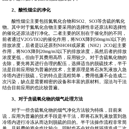
2、酸性烟尘的净化
酸性烟尘主要包括氮氧化合物和SO2、SO3等含硫的氧化
物。其中对于氮氧化合物主要采用的选择性非还原法和选择性
的催化还原法进行净化。二者主要的区别在于催化剂的不同，
前者通过V2O5/TiO2的催化作用，将NOX降到50mg/m3以下的
排放浓度，后者是以还原剂NHOH或尿素（NH2）2CO起主要
作用，将NOX降到20mg/m3以下的排放浓度，虽然后者的排放
浓度更低，但由于其费用高昂，应用较少。对于含硫氧化物的
去除，要先将其进行合理的配伍，选择适当的脱硫技术，半干
法是目前应用较为普遍的技术，主要原理是将石灰乳液放入急
冷塔内进行脱硫，它的特点是流程简单，费用低廉不会造成二
次污染，缺点是需要精密的设备和丰富的原材料。湿法与干法
结合目前应用的也比较普遍。
3、对于含硫氧化物的烟气处理方法
对于一些含硫氧化物的烟气净化方法较为特殊，目前来
说，应用为普遍的技术手段是半干法，即将石灰乳液放置到急
冷塔内进行冷冻从而达到脱硫的目的。半干法操作流程非常简
单，且耗费的资金也比较少，同时也不会对自然环境造成二次