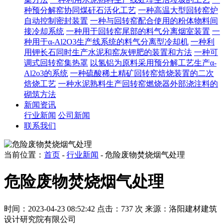
种预分解窑协同煤矸石活化工艺
一种高温大型回转窑炉
自动控制密封装置
一种与回转窑配合使用的粉体物料间
接冷却系统
一种用于回转窑尾部的料气分离烟室装置
一
种用于α-Al2O3生产线系统的料气分离型冷却机
一种利
用钾长石同时生产水泥和窑灰钾肥的装置和方法
一种可
调式回转窑集热罩
以氢铝为原料采用预分解工艺生产α-
Al2o3的系统
一种硫酸稀土精矿回转窑焙烧装置的二次
焙烧工艺
一种水泥熟料生产回转窑燃烧器外部浇注料的
砌筑方法
新闻资讯
行业新闻
公司新闻
联系我们
当前位置：
首页
-
行业新闻
- 危险废物焚烧烟气处理
危险废物焚烧烟气处理
时间：2023-04-23 08:52:42
点击：737 次
来源：洛阳建材建筑
设计研究院有限公司