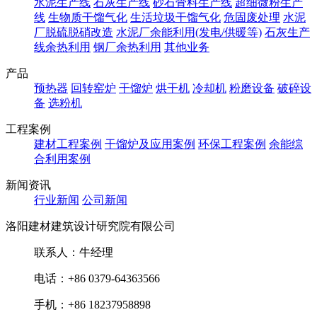
水泥生产线
石灰生产线
砂石骨料生产线
超细微粉生产
线
生物质干馏气化
生活垃圾干馏气化
危固废处理
水泥
厂脱硫脱硝改造
水泥厂余能利用(发电/供暖等)
石灰生产
线余热利用
钢厂余热利用
其他业务
产品
预热器
回转窑炉
干馏炉
烘干机
冷却机
粉磨设备
破碎设
备
选粉机
工程案例
建材工程案例
干馏炉及应用案例
环保工程案例
余能综
合利用案例
新闻资讯
行业新闻
公司新闻
洛阳建材建筑设计研究院有限公司
联系人：牛经理
电话：+86 0379-64363566
手机：+86 18237958898