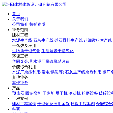
首页
关于我们
公司简介
荣誉资质
业务范围
建材工程
水泥生产线
石灰生产线
砂石骨料生产线
超细微粉生产线
干馏炉及应用
生物质干馏气化
生活垃圾干馏气化
环保工程
危固废处理
水泥厂脱硫脱硝改造
余能综合利用
水泥厂余能利用(发电/供暖等)
石灰生产线余热利用
钢厂
其他业务
其他业务
产品
预热器
回转窑炉
干馏炉
烘干机
冷却机
粉磨设备
破碎设
工程案例
建材工程案例
干馏炉及应用案例
环保工程案例
余能综合
科研