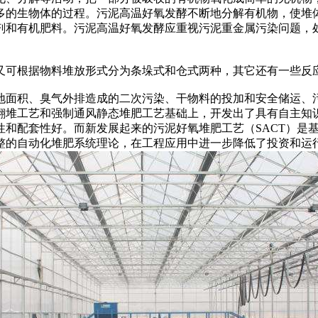
多的生物体的过程。污泥高温好氧发酵不断地分解有机物，使堆
剂和有机肥料。污泥高温好氧发酵应重视污泥重金属污染问题，
可根据物料堆放形式分为条垛式和仓式两种，其它还有一些反
面积、臭气外排造成的二次污染、干物料的投加和安全储运、污
翻堆工艺和强制通风静态堆肥工艺基础上，开发出了具有自主知识
性和配套性好。而新发展起来的污泥好氧堆肥工艺（SACT）是
整的自动化堆肥系统理论，在工程应用中进一步降低了投资和运