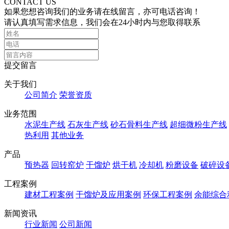
CONTACT US
如果您想咨询我们的业务请在线留言，亦可电话咨询！
请认真填写需求信息，我们会在24小时内与您取得联系
提交留言
关于我们
公司简介
荣誉资质
业务范围
水泥生产线
石灰生产线
砂石骨料生产线
超细微粉生产线
热利用
其他业务
产品
预热器
回转窑炉
干馏炉
烘干机
冷却机
粉磨设备
破碎设
工程案例
建材工程案例
干馏炉及应用案例
环保工程案例
余能综合
新闻资讯
行业新闻
公司新闻