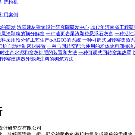
备
选粉机
利用案例
术的研发
洛阳建材建筑设计研究院研发中心
2017年河南省工程
岩尾渣颗粒的预分解窑
一种油页岩尾渣颗粒悬浮石灰窑
一种活性
料采用预分解工艺生产α-Al2O3的系统
一种可调式回转窑集热
窑炉自动控制密封装置
一种与回转窑配合使用的粉体物料间接冷
时生产水泥和窑灰钾肥的装置和方法
一种可调式回转窑集热罩
回转窑燃烧器外部浇注料的砌筑方法
析
设计研究院有限公司
、分解等活动，把一部分被吸收的有机物氧化成简单的无机物，