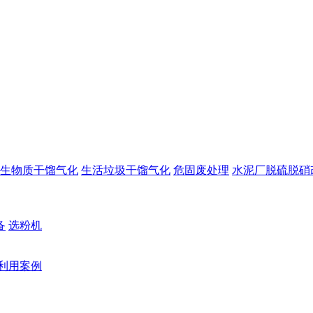
生物质干馏气化
生活垃圾干馏气化
危固废处理
水泥厂脱硫脱硝
备
选粉机
利用案例