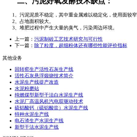
二、污泥好氧发酵技术缺点：
1、污泥泥质不稳定，其中重金属难以稳定化，使用面较窄
2、占地面积较大。
3、堆肥过程中产生大量的臭气，污染周边环境。
上一篇：
污泥制砖工艺技术研究与可行性
下一篇：
除了粒度，超细粉体还有哪些性能评价指标
其他业务
回转窑生产活性石灰生产线
活性石灰悬浮煅烧技术简介
水泥生产线提产改造
水泥粉磨站
纯燃煤型新型干法白水泥生产线
水泥厂高温风机汽电双驱动技术
硫铝酸钙（硫铝酸盐）水泥生产线
特种水泥生产线
电石渣生产水泥生产线
新型干法水泥生产线