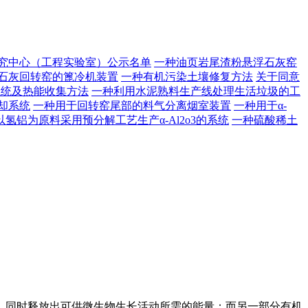
研究中心（工程实验室）公示名单
一种油页岩尾渣粉悬浮石灰窑
石灰回转窑的篦冷机装置
一种有机污染土壤修复方法
关于同意
系统及热能收集方法
一种利用水泥熟料生产线处理生活垃圾的工
却系统
一种用于回转窑尾部的料气分离烟室装置
一种用于α-
以氢铝为原料采用预分解工艺生产α-Al2o3的系统
一种硫酸稀土
同时释放出可供微生物生长活动所需的能量；而另一部分有机