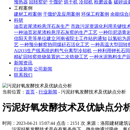
预热器
回转窑炉
干馏炉
烘干机
冷却机
粉磨设备
破碎设
工程案例
建材工程案例
干馏炉及应用案例
环保工程案例
余能综合
科研
油页岩尾渣粉悬浮石灰生产
市政污泥资源化利用关键技
一种油页岩尾渣粉悬浮石灰窑的生产工艺
一种印尼沥青
信阳天意等单位建立河南省院士工作站的通知
以氢铝为原
艺
一种预分解窑协同煤矸石活化工艺
一种高温大型回转
Al2O3生产线系统的料气分离型冷却机
一种利用钾长石同
精矿回转窑焙烧装置的二次焙烧工艺
一种水泥熟料生产
新闻资讯
行业新闻
公司新闻
联系我们
当前位置：
首页
-
行业新闻
- 污泥好氧发酵技术及优缺点分析
污泥好氧发酵技术及优缺点分
时间：2023-04-21 15:07:44
点击：2151 次
来源：洛阳建材建筑
污泥好氧发酵技术是在有氧条件下，微生物通过吸收、氧化