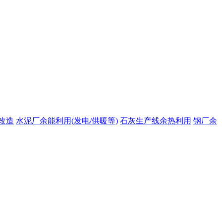
改造
水泥厂余能利用(发电/供暖等)
石灰生产线余热利用
钢厂余