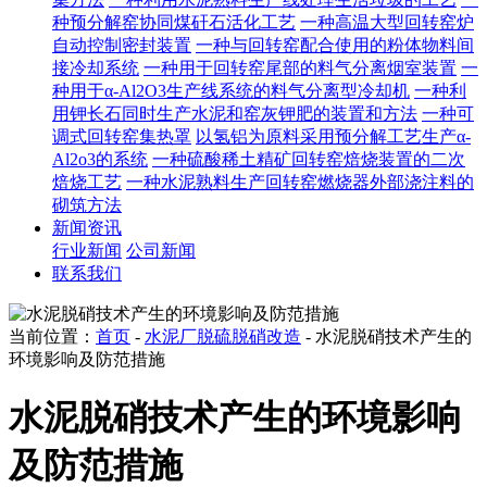
种预分解窑协同煤矸石活化工艺
一种高温大型回转窑炉
自动控制密封装置
一种与回转窑配合使用的粉体物料间
接冷却系统
一种用于回转窑尾部的料气分离烟室装置
一
种用于α-Al2O3生产线系统的料气分离型冷却机
一种利
用钾长石同时生产水泥和窑灰钾肥的装置和方法
一种可
调式回转窑集热罩
以氢铝为原料采用预分解工艺生产α-
Al2o3的系统
一种硫酸稀土精矿回转窑焙烧装置的二次
焙烧工艺
一种水泥熟料生产回转窑燃烧器外部浇注料的
砌筑方法
新闻资讯
行业新闻
公司新闻
联系我们
当前位置：
首页
-
水泥厂脱硫脱硝改造
- 水泥脱硝技术产生的
环境影响及防范措施
水泥脱硝技术产生的环境影响
及防范措施