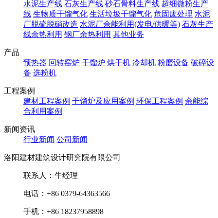
水泥生产线
石灰生产线
砂石骨料生产线
超细微粉生产
线
生物质干馏气化
生活垃圾干馏气化
危固废处理
水泥
厂脱硫脱硝改造
水泥厂余能利用(发电/供暖等)
石灰生产
线余热利用
钢厂余热利用
其他业务
产品
预热器
回转窑炉
干馏炉
烘干机
冷却机
粉磨设备
破碎设
备
选粉机
工程案例
建材工程案例
干馏炉及应用案例
环保工程案例
余能综
合利用案例
新闻资讯
行业新闻
公司新闻
洛阳建材建筑设计研究院有限公司
联系人：牛经理
电话：+86 0379-64363566
手机：+86 18237958898