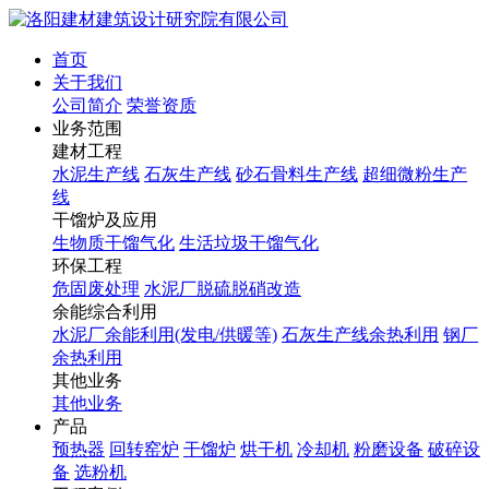
首页
关于我们
公司简介
荣誉资质
业务范围
建材工程
水泥生产线
石灰生产线
砂石骨料生产线
超细微粉生产
线
干馏炉及应用
生物质干馏气化
生活垃圾干馏气化
环保工程
危固废处理
水泥厂脱硫脱硝改造
余能综合利用
水泥厂余能利用(发电/供暖等)
石灰生产线余热利用
钢厂
余热利用
其他业务
其他业务
产品
预热器
回转窑炉
干馏炉
烘干机
冷却机
粉磨设备
破碎设
备
选粉机