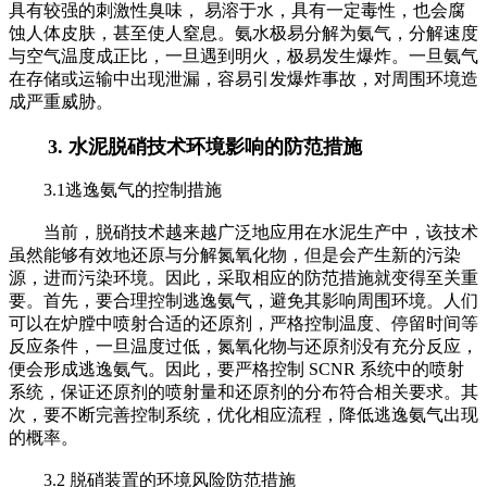
具有较强的刺激性臭味， 易溶于水，具有一定毒性，也会腐
蚀人体皮肤，甚至使人窒息。氨水极易分解为氨气，分解速度
与空气温度成正比，一旦遇到明火，极易发生爆炸。一旦氨气
在存储或运输中出现泄漏，容易引发爆炸事故，对周围环境造
成严重威胁。
3. 水泥脱硝技术环境影响的防范措施
3.1逃逸氨气的控制措施
当前，脱硝技术越来越广泛地应用在水泥生产中，该技术
虽然能够有效地还原与分解氮氧化物，但是会产生新的污染
源，进而污染环境。因此，采取相应的防范措施就变得至关重
要。首先，要合理控制逃逸氨气，避免其影响周围环境。人们
可以在炉膛中喷射合适的还原剂，严格控制温度、停留时间等
反应条件，一旦温度过低，氮氧化物与还原剂没有充分反应，
便会形成逃逸氨气。因此，要严格控制 SCNR 系统中的喷射
系统，保证还原剂的喷射量和还原剂的分布符合相关要求。其
次，要不断完善控制系统，优化相应流程，降低逃逸氨气出现
的概率。
3.2 脱硝装置的环境风险防范措施