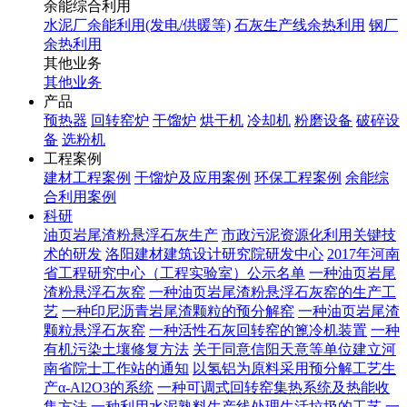
余能综合利用
水泥厂余能利用(发电/供暖等)
石灰生产线余热利用
钢厂
余热利用
其他业务
其他业务
产品
预热器
回转窑炉
干馏炉
烘干机
冷却机
粉磨设备
破碎设
备
选粉机
工程案例
建材工程案例
干馏炉及应用案例
环保工程案例
余能综
合利用案例
科研
油页岩尾渣粉悬浮石灰生产
市政污泥资源化利用关键技
术的研发
洛阳建材建筑设计研究院研发中心
2017年河南
省工程研究中心（工程实验室）公示名单
一种油页岩尾
渣粉悬浮石灰窑
一种油页岩尾渣粉悬浮石灰窑的生产工
艺
一种印尼沥青岩尾渣颗粒的预分解窑
一种油页岩尾渣
颗粒悬浮石灰窑
一种活性石灰回转窑的篦冷机装置
一种
有机污染土壤修复方法
关于同意信阳天意等单位建立河
南省院士工作站的通知
以氢铝为原料采用预分解工艺生
产α-Al2O3的系统
一种可调式回转窑集热系统及热能收
集方法
一种利用水泥熟料生产线处理生活垃圾的工艺
一