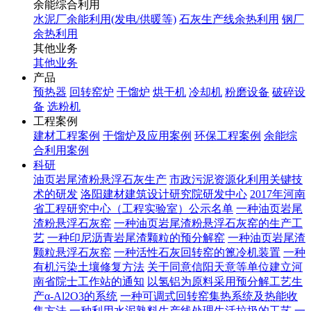
余能综合利用
水泥厂余能利用(发电/供暖等)
石灰生产线余热利用
钢厂
余热利用
其他业务
其他业务
产品
预热器
回转窑炉
干馏炉
烘干机
冷却机
粉磨设备
破碎设
备
选粉机
工程案例
建材工程案例
干馏炉及应用案例
环保工程案例
余能综
合利用案例
科研
油页岩尾渣粉悬浮石灰生产
市政污泥资源化利用关键技
术的研发
洛阳建材建筑设计研究院研发中心
2017年河南
省工程研究中心（工程实验室）公示名单
一种油页岩尾
渣粉悬浮石灰窑
一种油页岩尾渣粉悬浮石灰窑的生产工
艺
一种印尼沥青岩尾渣颗粒的预分解窑
一种油页岩尾渣
颗粒悬浮石灰窑
一种活性石灰回转窑的篦冷机装置
一种
有机污染土壤修复方法
关于同意信阳天意等单位建立河
南省院士工作站的通知
以氢铝为原料采用预分解工艺生
产α-Al2O3的系统
一种可调式回转窑集热系统及热能收
集方法
一种利用水泥熟料生产线处理生活垃圾的工艺
一