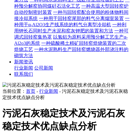
种预分解窑协同煤矸石活化工艺
一种高温大型回转窑炉
自动控制密封装置
一种与回转窑配合使用的粉体物料间
接冷却系统
一种用于回转窑尾部的料气分离烟室装置
一
种用于α-Al2O3生产线系统的料气分离型冷却机
一种利
用钾长石同时生产水泥和窑灰钾肥的装置和方法
一种可
调式回转窑集热罩
以氢铝为原料采用预分解工艺生产α-
Al2o3的系统
一种硫酸稀土精矿回转窑焙烧装置的二次
焙烧工艺
一种水泥熟料生产回转窑燃烧器外部浇注料的
砌筑方法
新闻资讯
行业新闻
公司新闻
联系我们
当前位置：
首页
-
行业新闻
- 污泥石灰稳定技术及污泥石灰稳
定技术优点缺点分析
污泥石灰稳定技术及污泥石灰
稳定技术优点缺点分析