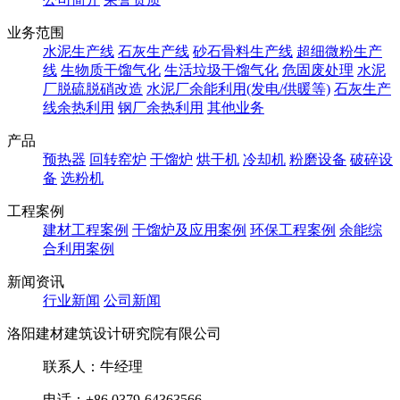
业务范围
水泥生产线
石灰生产线
砂石骨料生产线
超细微粉生产
线
生物质干馏气化
生活垃圾干馏气化
危固废处理
水泥
厂脱硫脱硝改造
水泥厂余能利用(发电/供暖等)
石灰生产
线余热利用
钢厂余热利用
其他业务
产品
预热器
回转窑炉
干馏炉
烘干机
冷却机
粉磨设备
破碎设
备
选粉机
工程案例
建材工程案例
干馏炉及应用案例
环保工程案例
余能综
合利用案例
新闻资讯
行业新闻
公司新闻
洛阳建材建筑设计研究院有限公司
联系人：牛经理
电话：+86 0379-64363566