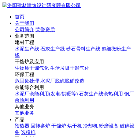
首页
关于我们
公司简介
荣誉资质
业务范围
建材工程
水泥生产线
石灰生产线
砂石骨料生产线
超细微粉生产
线
干馏炉及应用
生物质干馏气化
生活垃圾干馏气化
环保工程
危固废处理
水泥厂脱硫脱硝改造
余能综合利用
水泥厂余能利用(发电/供暖等)
石灰生产线余热利用
钢厂
余热利用
其他业务
其他业务
产品
预热器
回转窑炉
干馏炉
烘干机
冷却机
粉磨设备
破碎设
备
选粉机