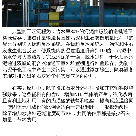
典型的工艺流程为：含水率80%的污泥由螺旋输送机送至
料仓暂存，通过计量输送装置使污泥和生石灰按质量比4：1的
配比分别送入物料反应系统。在物料反应系统内，污泥和生石
灰发生化合反应，使系统内的温度迅速升高到100度，污泥中
的水份被大量蒸发，完成污泥的干燥、脱水过程。干化后的污
泥通过双螺旋混合器输送至室外堆置棚进行堆置贮存。为防止
污泥干化工程中产生二次污染，可以通过添加除尘、除臭设备
实现对排放出的石灰粉尘和恶臭气体的处理。
在实际应用中，除了投加石灰外还往往投加其它辅料以增
强效果，这些辅料有的含N，增加NH3气体的产生，强化杀菌
且有利土地利用；有的为强酸的铁盐和铝盐，提高反应温度同
时使固体无机成份的比例更适合于建材利用；一般都为酸性，
除了增加放热外还能适度调节PH，共同的作用都是减少石灰
加量，节约费用。