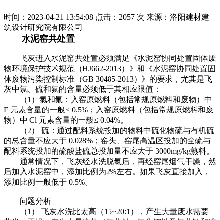
时间：2023-04-21 13:54:08
点击：2057 次
来源：洛阳建材建
筑设计研究院有限公司
水泥窑共处置
飞灰进入水泥窑共处置必须满足《水泥窑协同处置固体废
物环境保护技术规范（HJ662-2013）》和《水泥窑协同处置固
体废物污染控制标准（GB 30485-2013）》的要求，尤其是飞
灰中氯、硫和氟的含量必须低于其相应限值：
（1）氯和氟：入窑原燃料（包括常规原燃料和废物）中
F 元素含量的一般≤ 0.5%；入窑原燃料（包括常规原燃料和废
物）中 Cl 元素含量的一般≤ 0.04%。
（2） 硫：通过配料系统投加的物料中硫化物硫与有机硫
的总含量不应大于 0.028%；窑头、窑尾高温区投加的全硫与
配料系统投加的硫酸盐硫总投加量不应大于 3000mg/kg熟料。
通常情况下，飞灰经水洗脱氯后，再经窑尾烟气干燥，然
后加入水泥窑中，添加比例为2%左右。如果飞灰直接加入，
添加比例一般低于 0.5%。
问题分析：
（1） 飞灰水洗比太高（15~20:1），产生大量废水需要