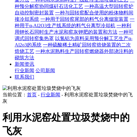
种预分解窑协同煤矸石活化工艺
一种高温大型回转窑炉
自动控制密封装置
一种与回转窑配合使用的粉体物料间
接冷却系统
一种用于回转窑尾部的料气分离烟室装置
一
种用于α-Al2O3生产线系统的料气分离型冷却机
一种利
用钾长石同时生产水泥和窑灰钾肥的装置和方法
一种可
调式回转窑集热罩
以氢铝为原料采用预分解工艺生产α-
Al2o3的系统
一种硫酸稀土精矿回转窑焙烧装置的二次
焙烧工艺
一种水泥熟料生产回转窑燃烧器外部浇注料的
砌筑方法
新闻资讯
行业新闻
公司新闻
联系我们
当前位置：
首页
-
行业新闻
- 利用水泥窑处置垃圾焚烧中的飞
灰
利用水泥窑处置垃圾焚烧中的
飞灰