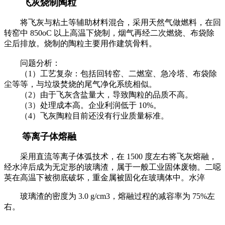
飞灰烧制陶粒
将飞灰与粘土等辅助材料混合，采用天然气做燃料，在回
转窑中 850oC 以上高温下烧制，烟气再经二次燃烧、布袋除
尘后排放。烧制的陶粒主要用作建筑骨料。
问题分析：
（1）工艺复杂：包括回转窑、二燃室、急冷塔、布袋除
尘等等，与垃圾焚烧的尾气净化系统相似。
（2）由于飞灰含盐量大，导致陶粒的品质不高。
（3）处理成本高。企业利润低于 10%。
（4）飞灰陶粒目前还没有行业质量标准。
等离子体熔融
采用直流等离子体弧技术，在 1500 度左右将飞灰熔融，
经水淬后成为无定形的玻璃渣，属于一般工业固体废物。二噁
英在高温下被彻底破坏，重金属被固化在玻璃体中。水淬
玻璃渣的密度为 3.0 g/cm3，熔融过程的减容率为 75%左
右。