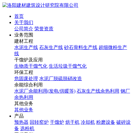
首页
关于我们
公司简介
荣誉资质
业务范围
建材工程
水泥生产线
石灰生产线
砂石骨料生产线
超细微粉生产
线
干馏炉及应用
生物质干馏气化
生活垃圾干馏气化
环保工程
危固废处理
水泥厂脱硫脱硝改造
余能综合利用
水泥厂余能利用(发电/供暖等)
石灰生产线余热利用
钢厂
余热利用
其他业务
其他业务
产品
预热器
回转窑炉
干馏炉
烘干机
冷却机
粉磨设备
破碎设
备
选粉机