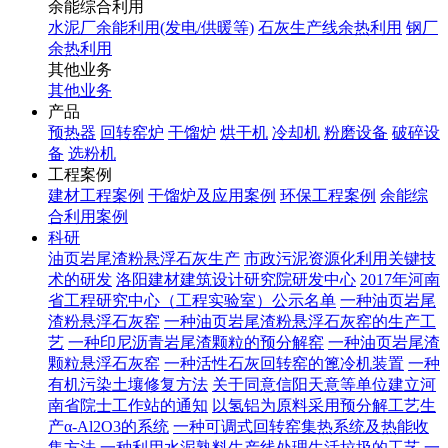
余能综合利用
水泥厂余能利用(发电/供暖等)
石灰生产线余热利用
钢厂
余热利用
其他业务
其他业务
产品
预热器
回转窑炉
干馏炉
烘干机
冷却机
粉磨设备
破碎设
备
选粉机
工程案例
建材工程案例
干馏炉及应用案例
环保工程案例
余能综
合利用案例
科研
油页岩尾渣粉悬浮石灰生产
市政污泥资源化利用关键技
术的研发
洛阳建材建筑设计研究院研发中心
2017年河南
省工程研究中心（工程实验室）公示名单
一种油页岩尾
渣粉悬浮石灰窑
一种油页岩尾渣粉悬浮石灰窑的生产工
艺
一种印尼沥青岩尾渣颗粒的预分解窑
一种油页岩尾渣
颗粒悬浮石灰窑
一种活性石灰回转窑的篦冷机装置
一种
有机污染土壤修复方法
关于同意信阳天意等单位建立河
南省院士工作站的通知
以氢铝为原料采用预分解工艺生
产α-Al2O3的系统
一种可调式回转窑集热系统及热能收
集方法
一种利用水泥熟料生产线处理生活垃圾的工艺
一