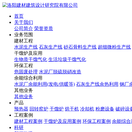
首页
关于我们
公司简介
荣誉资质
业务范围
建材工程
水泥生产线
石灰生产线
砂石骨料生产线
超细微粉生产线
干馏炉及应用
生物质干馏气化
生活垃圾干馏气化
环保工程
危固废处理
水泥厂脱硫脱硝改造
余能综合利用
水泥厂余能利用(发电/供暖等)
石灰生产线余热利用
钢厂
其他业务
其他业务
产品
预热器
回转窑炉
干馏炉
烘干机
冷却机
粉磨设备
破碎设
工程案例
建材工程案例
干馏炉及应用案例
环保工程案例
余能综合
科研