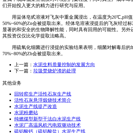
们开始投入更大的精力进行研究与应用。
用甾体皂甙溶液对飞灰中重金属浸出，在温度为20℃,pH值为4~9
50%~60%的Zn会被提取出来。经体皂溶液浸提后的飞灰
显著的和安全的生物降解性能，同时具有回用的可能性。另外还有
其投资仅仅比化学提取法略高。
用硫氧化细菌进行浸提的实验结果表明，细菌对解毒后的城市生
70%~80%的Zh会被提取出来。
上一篇：
水泥生料质量控制的发展方向
下一篇：
垃圾焚烧炉渣的处理
其他业务
回转窑生产活性石灰生产线
活性石灰悬浮煅烧技术简介
水泥生产线提产改造
水泥粉磨站
纯燃煤型新型干法白水泥生产线
水泥厂高温风机汽电双驱动技术
硫铝酸钙（硫铝酸盐）水泥生产线