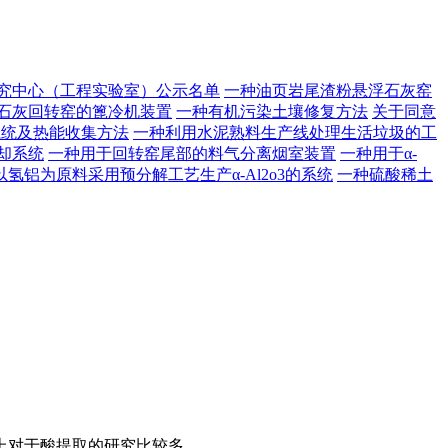
研究中心（工程实验室）公示名单
一种油页岩尾渣粉悬浮石灰窑
石灰回转窑的篦冷机装置
一种有机污染土壤修复方法
关于同意
系统及热能收集方法
一种利用水泥熟料生产线处理生活垃圾的工
却系统
一种用于回转窑尾部的料气分离烟室装置
一种用于α-
以氢铝为原料采用预分解工艺生产α-Al2o3的系统
一种硫酸稀土
上对于酸提取的研究比较多。