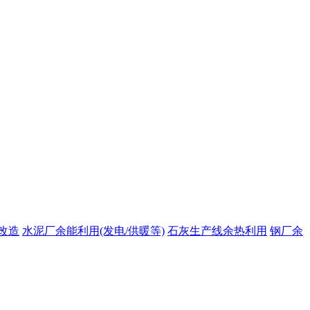
改造
水泥厂余能利用(发电/供暖等)
石灰生产线余热利用
钢厂余