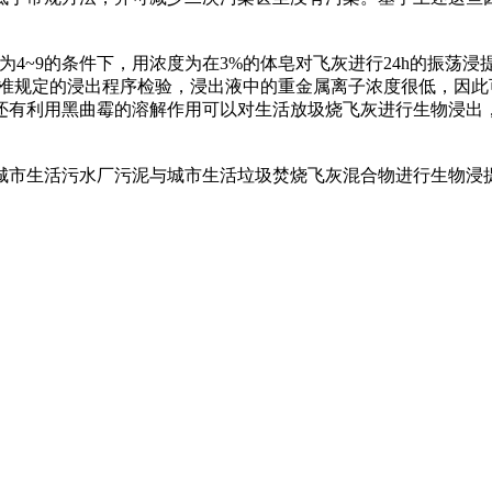
的条件下，用浓度为在3%的体皂对飞灰进行24h的振荡浸提时，大约20
经过标准规定的浸出程序检验，浸出液中的重金属离子浓度很低，
利用黑曲霉的溶解作用可以对生活放圾烧飞灰进行生物浸出，可将飞
活污水厂污泥与城市生活垃圾焚烧飞灰混合物进行生物浸提时，可