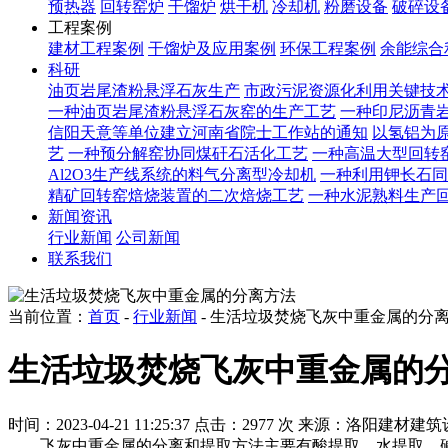
预热器
回转窑炉
干馏炉
烘干机
冷却机
粉磨设备
破碎设
工程案例
建材工程案例
干馏炉及应用案例
环保工程案例
余能综合
科研
油页岩尾渣粉悬浮石灰生产
市政污泥资源化利用关键技
一种油页岩尾渣粉悬浮石灰窑的生产工艺
一种印尼沥青
信阳天意等单位建立河南省院士工作站的通知
以氢铝为原
艺
一种预分解窑协同煤矸石活化工艺
一种高温大型回转
Al2O3生产线系统的料气分离型冷却机
一种利用钾长石同
精矿回转窑焙烧装置的二次焙烧工艺
一种水泥熟料生产
新闻资讯
行业新闻
公司新闻
联系我们
当前位置：
首页
-
行业新闻
- 生活垃圾焚烧飞灰中重金属的分
生活垃圾焚烧飞灰中重金属的
时间：2023-04-21 11:25:37
点击：2977 次
来源：洛阳建材建筑
飞灰中重金属的分离和提取方法主要有酸提取、水提取、碱