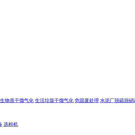
生物质干馏气化
生活垃圾干馏气化
危固废处理
水泥厂脱硫脱硝
备
选粉机