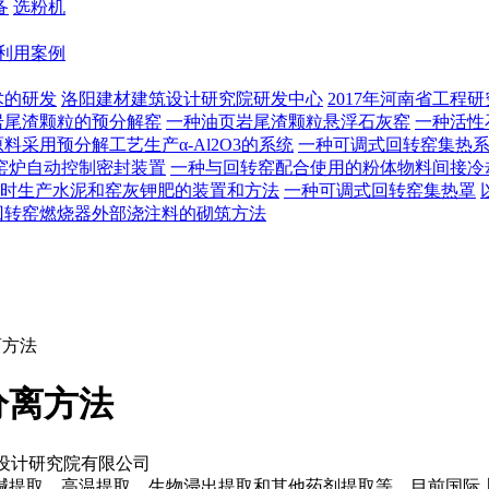
备
选粉机
利用案例
术的研发
洛阳建材建筑设计研究院研发中心
2017年河南省工程
岩尾渣颗粒的预分解窑
一种油页岩尾渣颗粒悬浮石灰窑
一种活性
料采用预分解工艺生产α-Al2O3的系统
一种可调式回转窑集热
窑炉自动控制密封装置
一种与回转窑配合使用的粉体物料间接冷
时生产水泥和窑灰钾肥的装置和方法
一种可调式回转窑集热罩
回转窑燃烧器外部浇注料的砌筑方法
离方法
分离方法
设计研究院有限公司
提取、高温提取、生物浸出提取和其他药剂提取等。目前国际