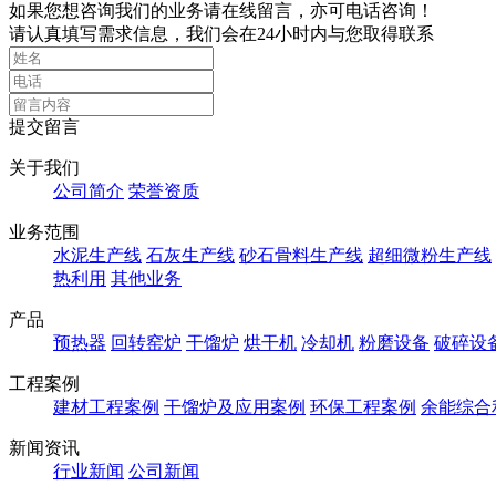
如果您想咨询我们的业务请在线留言，亦可电话咨询！
请认真填写需求信息，我们会在24小时内与您取得联系
提交留言
关于我们
公司简介
荣誉资质
业务范围
水泥生产线
石灰生产线
砂石骨料生产线
超细微粉生产线
热利用
其他业务
产品
预热器
回转窑炉
干馏炉
烘干机
冷却机
粉磨设备
破碎设
工程案例
建材工程案例
干馏炉及应用案例
环保工程案例
余能综合
新闻资讯
行业新闻
公司新闻