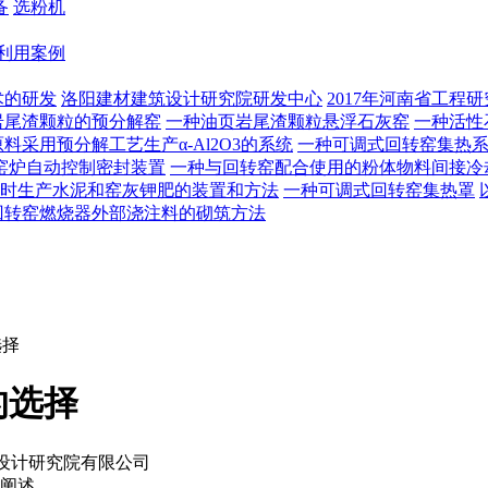
备
选粉机
利用案例
术的研发
洛阳建材建筑设计研究院研发中心
2017年河南省工程
岩尾渣颗粒的预分解窑
一种油页岩尾渣颗粒悬浮石灰窑
一种活性
料采用预分解工艺生产α-Al2O3的系统
一种可调式回转窑集热
窑炉自动控制密封装置
一种与回转窑配合使用的粉体物料间接冷
时生产水泥和窑灰钾肥的装置和方法
一种可调式回转窑集热罩
回转窑燃烧器外部浇注料的砌筑方法
选择
的选择
设计研究院有限公司
阐述