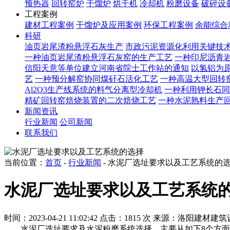
预热器
回转窑炉
干馏炉
烘干机
冷却机
粉磨设备
破碎设
工程案例
建材工程案例
干馏炉及应用案例
环保工程案例
余能综合
科研
油页岩尾渣粉悬浮石灰生产
市政污泥资源化利用关键技
一种油页岩尾渣粉悬浮石灰窑的生产工艺
一种印尼沥青
信阳天意等单位建立河南省院士工作站的通知
以氢铝为原
艺
一种预分解窑协同煤矸石活化工艺
一种高温大型回转
Al2O3生产线系统的料气分离型冷却机
一种利用钾长石同
精矿回转窑焙烧装置的二次焙烧工艺
一种水泥熟料生产
新闻资讯
行业新闻
公司新闻
联系我们
当前位置：
首页
-
行业新闻
- 水泥厂选址要求以及工艺系统的
水泥厂选址要求以及工艺系统
时间：2023-04-21 11:02:42
点击：1815 次
来源：洛阳建材建筑
水泥厂选址要求及水泥粉磨系统选择，主要从如下8个方面