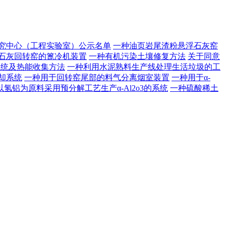
研究中心（工程实验室）公示名单
一种油页岩尾渣粉悬浮石灰窑
石灰回转窑的篦冷机装置
一种有机污染土壤修复方法
关于同意
系统及热能收集方法
一种利用水泥熟料生产线处理生活垃圾的工
却系统
一种用于回转窑尾部的料气分离烟室装置
一种用于α-
以氢铝为原料采用预分解工艺生产α-Al2o3的系统
一种硫酸稀土