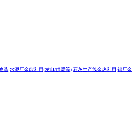
改造
水泥厂余能利用(发电/供暖等)
石灰生产线余热利用
钢厂余