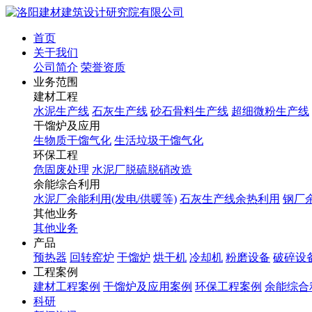
首页
关于我们
公司简介
荣誉资质
业务范围
建材工程
水泥生产线
石灰生产线
砂石骨料生产线
超细微粉生产线
干馏炉及应用
生物质干馏气化
生活垃圾干馏气化
环保工程
危固废处理
水泥厂脱硫脱硝改造
余能综合利用
水泥厂余能利用(发电/供暖等)
石灰生产线余热利用
钢厂
其他业务
其他业务
产品
预热器
回转窑炉
干馏炉
烘干机
冷却机
粉磨设备
破碎设
工程案例
建材工程案例
干馏炉及应用案例
环保工程案例
余能综合
科研