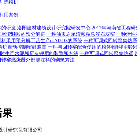
备
选粉机
利用案例
术的研发
洛阳建材建筑设计研究院研发中心
2017年河南省工程
岩尾渣颗粒的预分解窑
一种油页岩尾渣颗粒悬浮石灰窑
一种活性
料采用预分解工艺生产α-Al2O3的系统
一种可调式回转窑集热
窑炉自动控制密封装置
一种与回转窑配合使用的粉体物料间接冷
时生产水泥和窑灰钾肥的装置和方法
一种可调式回转窑集热罩
回转窑燃烧器外部浇注料的砌筑方法
果
后果
设计研究院有限公司