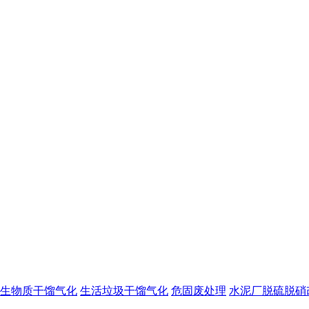
生物质干馏气化
生活垃圾干馏气化
危固废处理
水泥厂脱硫脱硝