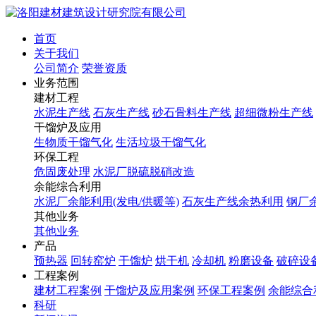
首页
关于我们
公司简介
荣誉资质
业务范围
建材工程
水泥生产线
石灰生产线
砂石骨料生产线
超细微粉生产线
干馏炉及应用
生物质干馏气化
生活垃圾干馏气化
环保工程
危固废处理
水泥厂脱硫脱硝改造
余能综合利用
水泥厂余能利用(发电/供暖等)
石灰生产线余热利用
钢厂
其他业务
其他业务
产品
预热器
回转窑炉
干馏炉
烘干机
冷却机
粉磨设备
破碎设
工程案例
建材工程案例
干馏炉及应用案例
环保工程案例
余能综合
科研