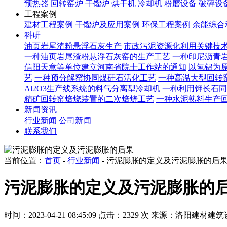
预热器
回转窑炉
干馏炉
烘干机
冷却机
粉磨设备
破碎设
工程案例
建材工程案例
干馏炉及应用案例
环保工程案例
余能综合
科研
油页岩尾渣粉悬浮石灰生产
市政污泥资源化利用关键技
一种油页岩尾渣粉悬浮石灰窑的生产工艺
一种印尼沥青
信阳天意等单位建立河南省院士工作站的通知
以氢铝为原
艺
一种预分解窑协同煤矸石活化工艺
一种高温大型回转
Al2O3生产线系统的料气分离型冷却机
一种利用钾长石同
精矿回转窑焙烧装置的二次焙烧工艺
一种水泥熟料生产
新闻资讯
行业新闻
公司新闻
联系我们
当前位置：
首页
-
行业新闻
- 污泥膨胀的定义及污泥膨胀的后
污泥膨胀的定义及污泥膨胀的
时间：2023-04-21 08:45:09
点击：2329 次
来源：洛阳建材建筑