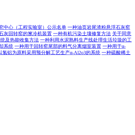
研究中心（工程实验室）公示名单
一种油页岩尾渣粉悬浮石灰窑
石灰回转窑的篦冷机装置
一种有机污染土壤修复方法
关于同意
系统及热能收集方法
一种利用水泥熟料生产线处理生活垃圾的工
却系统
一种用于回转窑尾部的料气分离烟室装置
一种用于α-
以氢铝为原料采用预分解工艺生产α-Al2o3的系统
一种硫酸稀土