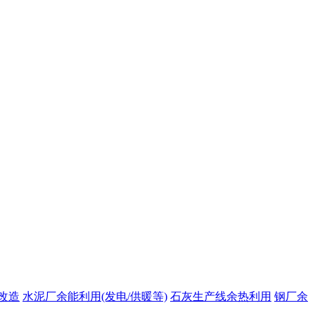
改造
水泥厂余能利用(发电/供暖等)
石灰生产线余热利用
钢厂余