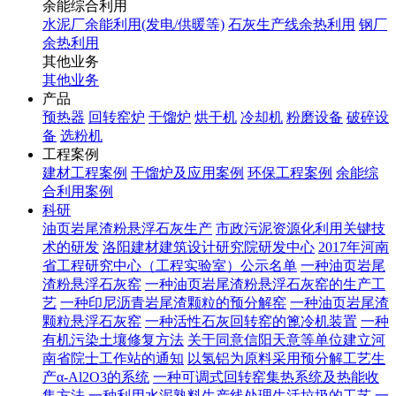
余能综合利用
水泥厂余能利用(发电/供暖等)
石灰生产线余热利用
钢厂
余热利用
其他业务
其他业务
产品
预热器
回转窑炉
干馏炉
烘干机
冷却机
粉磨设备
破碎设
备
选粉机
工程案例
建材工程案例
干馏炉及应用案例
环保工程案例
余能综
合利用案例
科研
油页岩尾渣粉悬浮石灰生产
市政污泥资源化利用关键技
术的研发
洛阳建材建筑设计研究院研发中心
2017年河南
省工程研究中心（工程实验室）公示名单
一种油页岩尾
渣粉悬浮石灰窑
一种油页岩尾渣粉悬浮石灰窑的生产工
艺
一种印尼沥青岩尾渣颗粒的预分解窑
一种油页岩尾渣
颗粒悬浮石灰窑
一种活性石灰回转窑的篦冷机装置
一种
有机污染土壤修复方法
关于同意信阳天意等单位建立河
南省院士工作站的通知
以氢铝为原料采用预分解工艺生
产α-Al2O3的系统
一种可调式回转窑集热系统及热能收
集方法
一种利用水泥熟料生产线处理生活垃圾的工艺
一