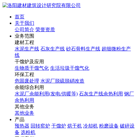
首页
关于我们
公司简介
荣誉资质
业务范围
建材工程
水泥生产线
石灰生产线
砂石骨料生产线
超细微粉生产
线
干馏炉及应用
生物质干馏气化
生活垃圾干馏气化
环保工程
危固废处理
水泥厂脱硫脱硝改造
余能综合利用
水泥厂余能利用(发电/供暖等)
石灰生产线余热利用
钢厂
余热利用
其他业务
其他业务
产品
预热器
回转窑炉
干馏炉
烘干机
冷却机
粉磨设备
破碎设
备
选粉机