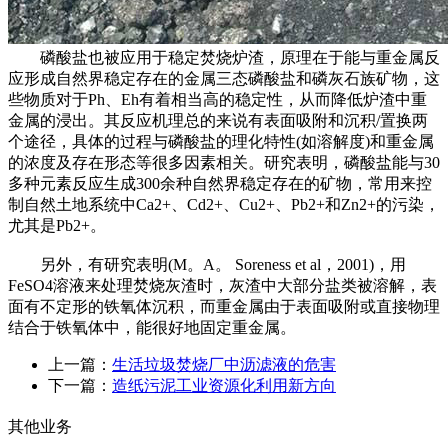
磷酸盐也被应用于稳定焚烧炉渣，原理在于能与重金属反
应形成自然界稳定存在的金属三态磷酸盐和磷灰石族矿物，这
些物质对于Ph、Eh有着相当高的稳定性，从而降低炉渣中重
金属的浸出。其反应机理总的来说有表面吸附和沉积/置换两
个途径，具体的过程与磷酸盐的理化特性(如溶解度)和重金属
的浓度及存在形态等很多因素相关。研究表明，磷酸盐能与30
多种元素反应生成300余种自然界稳定存在的矿物，常用来控
制自然土地系统中Ca2+、Cd2+、Cu2+、Pb2+和Zn2+的污染，
尤其是Pb2+。
另外，有研究表明(M。A。 Soreness et al，2001)，用
FeSO4溶液来处理焚烧灰渣时，灰渣中大部分盐类被溶解，表
面有不定形的铁氧体沉积，而重金属由于表面吸附或直接物理
结合于铁氧体中，能很好地固定重金属。
上一篇：
生活垃圾焚烧厂中沥滤液的危害
下一篇：
造纸污泥工业资源化利用新方向
其他业务