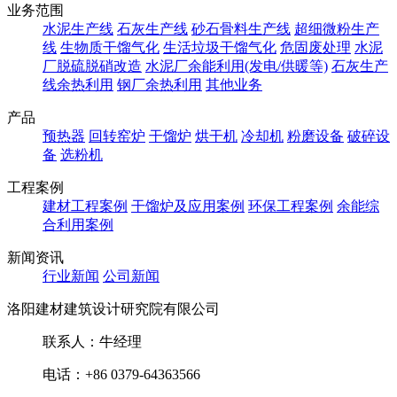
业务范围
水泥生产线
石灰生产线
砂石骨料生产线
超细微粉生产
线
生物质干馏气化
生活垃圾干馏气化
危固废处理
水泥
厂脱硫脱硝改造
水泥厂余能利用(发电/供暖等)
石灰生产
线余热利用
钢厂余热利用
其他业务
产品
预热器
回转窑炉
干馏炉
烘干机
冷却机
粉磨设备
破碎设
备
选粉机
工程案例
建材工程案例
干馏炉及应用案例
环保工程案例
余能综
合利用案例
新闻资讯
行业新闻
公司新闻
洛阳建材建筑设计研究院有限公司
联系人：牛经理
电话：+86 0379-64363566