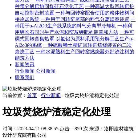
种预分解窑协同煤矸石活化工艺
一种高温大型回转窑炉
自动控制密封装置
一种与回转窑配合使用的粉体物料间
接冷却系统
一种用于回转窑尾部的料气分离烟室装置
一
种用于α-Al2O3生产线系统的料气分离型冷却机
一种利
用钾长石同时生产水泥和窑灰钾肥的装置和方法
一种可
调式回转窑集热罩
以氢铝为原料采用预分解工艺生产α-
Al2o3的系统
一种硫酸稀土精矿回转窑焙烧装置的二次
焙烧工艺
一种水泥熟料生产回转窑燃烧器外部浇注料的
砌筑方法
新闻资讯
行业新闻
公司新闻
联系我们
当前位置：
首页
-
行业新闻
- 垃圾焚烧炉渣稳定化处理
垃圾焚烧炉渣稳定化处理
时间：2023-04-21 08:38:55
点击：859 次
来源：洛阳建材建筑
设计研究院有限公司