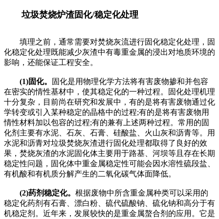
垃圾
焚烧炉渣
固化
/稳定化处理
填理之前，通常需要对焚烧灰流进行固化稳定化处理，固
化稳定化处理既能减少灰渣中有毒重金属的浸出对地质环境的
影响，还能保证工程安全。
(1)固化。
固化是用物理化学方法将有害废物掺和并包容
在密实的情性基材中，使其稳定化的一种过程。固化处理机理
十分复杂，目前尚在研究和发展中，有的是将有害废物通过化
学转变或引入某种稳定的晶格中的过程;有的是将有害废物用
情性材料加以包容的过程;有的兼有上述两种过程。常用的固
化剂主要有水泥、石灰、石膏、硅酸盐、火山灰和沥青等。用
水泥和沥青对垃圾焚烧灰渣进行固化处理都取得了良好的效
果，焚烧灰渣的水泥固化体主要用于路基、河坝等且存在长期
稳定性问题，固化体中重金属稳定性可能会因水溶性硫段盐、
有机酸和有机质分解产生的二氧化碳气体面降低。
(2)药剂稳定化。
根据废物中所含重金属种类可以采用的
稳定化药剂有石膏、漂白粉、硫代硫酸钠、硫化钠和高分于有
机稳定剂。近年来，发展较快的是重金属螯合剂的应用。它是