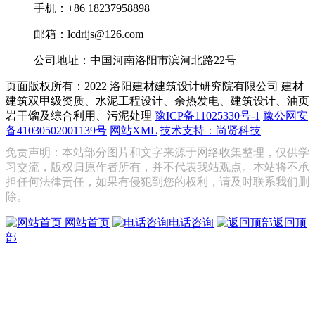
手机：+86 18237958898
邮箱：lcdrijs@126.com
公司地址：中国河南洛阳市滨河北路22号
页面版权所有：2022 洛阳建材建筑设计研究院有限公司
建材
建筑双甲级资质、水泥工程设计、余热发电、建筑设计、油页
岩干馏及综合利用、污泥处理
豫ICP备11025330号-1
豫公网安
备41030502001139号
网站XML
技术支持：尚贤科技
免责声明：本站部分图片和文字来源于网络收集整理，仅供学
习交流，版权归原作者所有，并不代表我站观点。本站将不承
担任何法律责任，如果有侵犯到您的权利，请及时联系我们删
除。
网站首页
电话咨询
返回顶
部