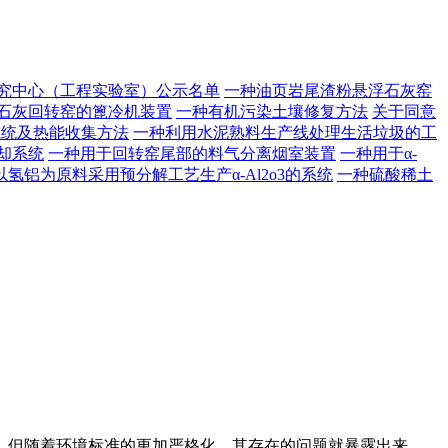
研究中心（工程实验室）公示名单
一种油页岩尾渣粉悬浮石灰窑
石灰回转窑的篦冷机装置
一种有机污染土壤修复方法
关于同意
系统及热能收集方法
一种利用水泥熟料生产线处理生活垃圾的工
却系统
一种用于回转窑尾部的料气分离烟室装置
一种用于α-
以氢铝为原料采用预分解工艺生产α-Al2o3的系统
一种硫酸稀土
但随着环境标准的更加严格化，其存在的问题就暴露出来。