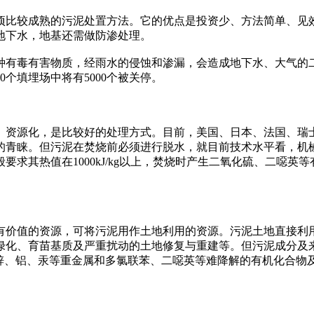
项比较成熟的污泥处置方法。它的优点是投资少、方法简单、见
地下水，地基还需做防渗处理。
有毒有害物质，经雨水的侵蚀和渗漏，会造成地下水、大气的二
个填埋场中将有5000个被关停。
资源化，是比较好的处理方式。目前，美国、日本、法国、瑞士
的青睐。但污泥在焚烧前必须进行脱水，就目前技术水平看，机
求其热值在1000kJ/kg以上，焚烧时产生二氧化硫、二噁英
价值的资源，可将污泥用作土地利用的资源。污泥土地直接利用
绿化、育苗基质及严重扰动的土地修复与重建等。但污泥成分及
、锌、铝、汞等重金属和多氯联苯、二噁英等难降解的有机化合