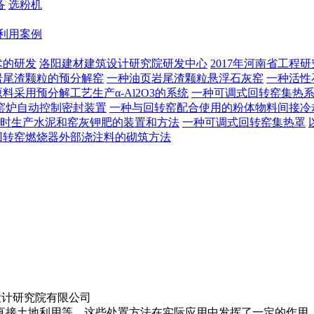
备
选粉机
利用案例
术的研发
洛阳建材建筑设计研究院研发中心
2017年河南省工程
岩尾渣颗粒的预分解窑
一种油页岩尾渣颗粒悬浮石灰窑
一种活性
料采用预分解工艺生产α-Al2O3的系统
一种可调式回转窑集热
窑炉自动控制密封装置
一种与回转窑配合使用的粉体物料间接冷
时生产水泥和窑灰钾肥的装置和方法
一种可调式回转窑集热罩
回转窑燃烧器外部浇注料的砌筑方法
设计研究院有限公司
接土地利用等，这些处置方法在实际应用中发挥了一定的作用，