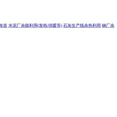
改造
水泥厂余能利用(发电/供暖等)
石灰生产线余热利用
钢厂余