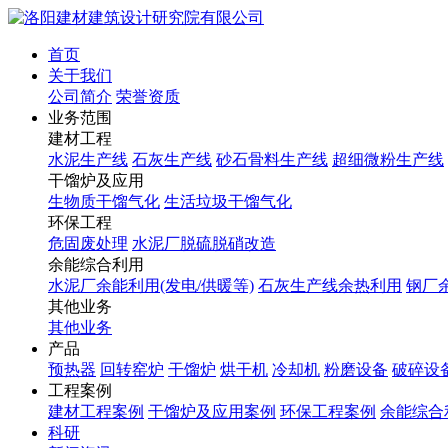
首页
关于我们
公司简介
荣誉资质
业务范围
建材工程
水泥生产线
石灰生产线
砂石骨料生产线
超细微粉生产线
干馏炉及应用
生物质干馏气化
生活垃圾干馏气化
环保工程
危固废处理
水泥厂脱硫脱硝改造
余能综合利用
水泥厂余能利用(发电/供暖等)
石灰生产线余热利用
钢厂
其他业务
其他业务
产品
预热器
回转窑炉
干馏炉
烘干机
冷却机
粉磨设备
破碎设
工程案例
建材工程案例
干馏炉及应用案例
环保工程案例
余能综合
科研