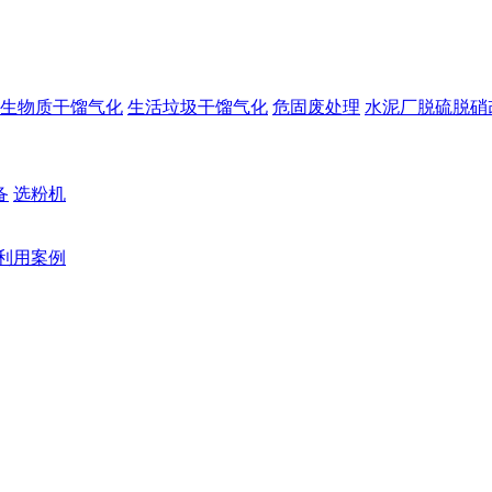
生物质干馏气化
生活垃圾干馏气化
危固废处理
水泥厂脱硫脱硝
备
选粉机
利用案例