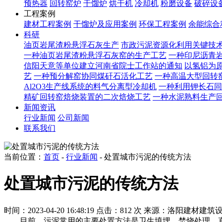
预热器
回转窑炉
干馏炉
烘干机
冷却机
粉磨设备
破碎设
工程案例
建材工程案例
干馏炉及应用案例
环保工程案例
余能综合
科研
油页岩尾渣粉悬浮石灰生产
市政污泥资源化利用关键技
一种油页岩尾渣粉悬浮石灰窑的生产工艺
一种印尼沥青
信阳天意等单位建立河南省院士工作站的通知
以氢铝为原
艺
一种预分解窑协同煤矸石活化工艺
一种高温大型回转
Al2O3生产线系统的料气分离型冷却机
一种利用钾长石同
精矿回转窑焙烧装置的二次焙烧工艺
一种水泥熟料生产
新闻资讯
行业新闻
公司新闻
联系我们
当前位置：
首页
-
行业新闻
- 处置城市污泥的传统方法
处置城市污泥的传统方法
时间：2023-04-20 16:48:19
点击：812 次
来源：洛阳建材建筑
目前，污泥常用的主要处置方法是卫生填埋、焚烧处理、直