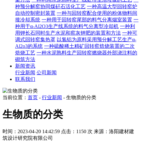
种预分解窑协同煤矸石活化工艺
一种高温大型回转窑炉
自动控制密封装置
一种与回转窑配合使用的粉体物料间
接冷却系统
一种用于回转窑尾部的料气分离烟室装置
一
种用于α-Al2O3生产线系统的料气分离型冷却机
一种利
用钾长石同时生产水泥和窑灰钾肥的装置和方法
一种可
调式回转窑集热罩
以氢铝为原料采用预分解工艺生产α-
Al2o3的系统
一种硫酸稀土精矿回转窑焙烧装置的二次
焙烧工艺
一种水泥熟料生产回转窑燃烧器外部浇注料的
砌筑方法
新闻资讯
行业新闻
公司新闻
联系我们
当前位置：
首页
-
行业新闻
- 生物质的分类
生物质的分类
时间：2023-04-20 14:42:59
点击：1150 次
来源：洛阳建材建
筑设计研究院有限公司