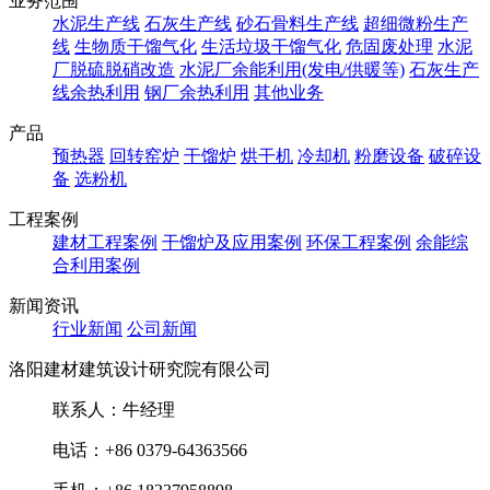
业务范围
水泥生产线
石灰生产线
砂石骨料生产线
超细微粉生产
线
生物质干馏气化
生活垃圾干馏气化
危固废处理
水泥
厂脱硫脱硝改造
水泥厂余能利用(发电/供暖等)
石灰生产
线余热利用
钢厂余热利用
其他业务
产品
预热器
回转窑炉
干馏炉
烘干机
冷却机
粉磨设备
破碎设
备
选粉机
工程案例
建材工程案例
干馏炉及应用案例
环保工程案例
余能综
合利用案例
新闻资讯
行业新闻
公司新闻
洛阳建材建筑设计研究院有限公司
联系人：牛经理
电话：+86 0379-64363566