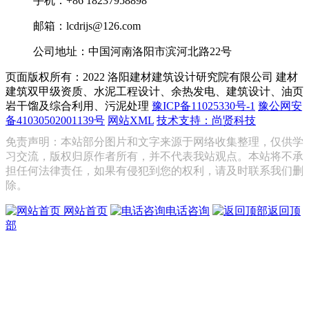
手机：+86 18237958898
邮箱：lcdrijs@126.com
公司地址：中国河南洛阳市滨河北路22号
页面版权所有：2022 洛阳建材建筑设计研究院有限公司
建材
建筑双甲级资质、水泥工程设计、余热发电、建筑设计、油页
岩干馏及综合利用、污泥处理
豫ICP备11025330号-1
豫公网安
备41030502001139号
网站XML
技术支持：尚贤科技
免责声明：本站部分图片和文字来源于网络收集整理，仅供学
习交流，版权归原作者所有，并不代表我站观点。本站将不承
担任何法律责任，如果有侵犯到您的权利，请及时联系我们删
除。
网站首页
电话咨询
返回顶
部