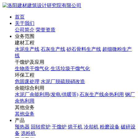
首页
关于我们
公司简介
荣誉资质
业务范围
建材工程
水泥生产线
石灰生产线
砂石骨料生产线
超细微粉生产
线
干馏炉及应用
生物质干馏气化
生活垃圾干馏气化
环保工程
危固废处理
水泥厂脱硫脱硝改造
余能综合利用
水泥厂余能利用(发电/供暖等)
石灰生产线余热利用
钢厂
余热利用
其他业务
其他业务
产品
预热器
回转窑炉
干馏炉
烘干机
冷却机
粉磨设备
破碎设
备
选粉机