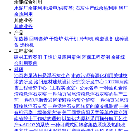
余能综合利用
水泥厂余能利用(发电/供暖等)
石灰生产线余热利用
钢厂
余热利用
其他业务
其他业务
产品
预热器
回转窑炉
干馏炉
烘干机
冷却机
粉磨设备
破碎设
备
选粉机
工程案例
建材工程案例
干馏炉及应用案例
环保工程案例
余能综
合利用案例
科研
油页岩尾渣粉悬浮石灰生产
市政污泥资源化利用关键技
术的研发
洛阳建材建筑设计研究院研发中心
2017年河南
省工程研究中心（工程实验室）公示名单
一种油页岩尾
渣粉悬浮石灰窑
一种油页岩尾渣粉悬浮石灰窑的生产工
艺
一种印尼沥青岩尾渣颗粒的预分解窑
一种油页岩尾渣
颗粒悬浮石灰窑
一种活性石灰回转窑的篦冷机装置
一种
有机污染土壤修复方法
关于同意信阳天意等单位建立河
南省院士工作站的通知
以氢铝为原料采用预分解工艺生
产α-Al2O3的系统
一种可调式回转窑集热系统及热能收
集方法
一种利用水泥熟料生产线处理生活垃圾的工艺
一