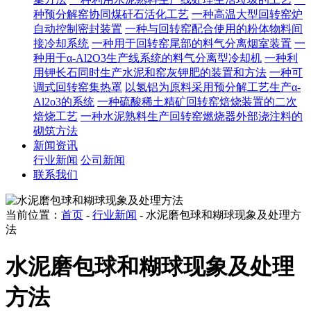
种预分解窑协同煤矸石活化工艺
一种高温大型回转窑炉
自动控制密封装置
一种与回转窑配合使用的粉体物料间
接冷却系统
一种用于回转窑尾部的料气分离烟室装置
一
种用于α-Al2O3生产线系统的料气分离型冷却机
一种利
用钾长石同时生产水泥和窑灰钾肥的装置和方法
一种可
调式回转窑集热罩
以氢铝为原料采用预分解工艺生产α-
Al2o3的系统
一种硫酸稀土精矿回转窑焙烧装置的二次
焙烧工艺
一种水泥熟料生产回转窑燃烧器外部浇注料的
砌筑方法
新闻资讯
行业新闻
公司新闻
联系我们
当前位置：
首页
-
行业新闻
- 水泥磨包球和糊球现象及处理方
法
水泥磨包球和糊球现象及处理
方法