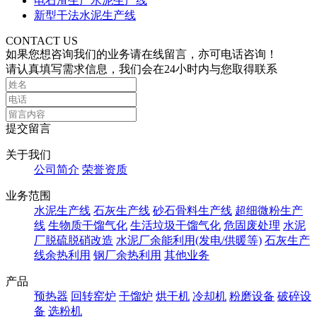
电石渣生产水泥生产线
新型干法水泥生产线
CONTACT US
如果您想咨询我们的业务请在线留言，亦可电话咨询！
请认真填写需求信息，我们会在24小时内与您取得联系
提交留言
关于我们
公司简介
荣誉资质
业务范围
水泥生产线
石灰生产线
砂石骨料生产线
超细微粉生产
线
生物质干馏气化
生活垃圾干馏气化
危固废处理
水泥
厂脱硫脱硝改造
水泥厂余能利用(发电/供暖等)
石灰生产
线余热利用
钢厂余热利用
其他业务
产品
预热器
回转窑炉
干馏炉
烘干机
冷却机
粉磨设备
破碎设
备
选粉机