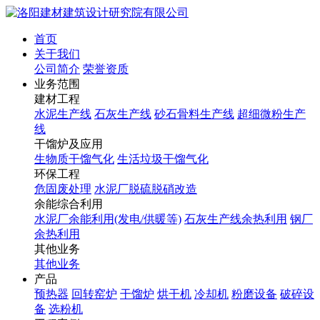
首页
关于我们
公司简介
荣誉资质
业务范围
建材工程
水泥生产线
石灰生产线
砂石骨料生产线
超细微粉生产
线
干馏炉及应用
生物质干馏气化
生活垃圾干馏气化
环保工程
危固废处理
水泥厂脱硫脱硝改造
余能综合利用
水泥厂余能利用(发电/供暖等)
石灰生产线余热利用
钢厂
余热利用
其他业务
其他业务
产品
预热器
回转窑炉
干馏炉
烘干机
冷却机
粉磨设备
破碎设
备
选粉机