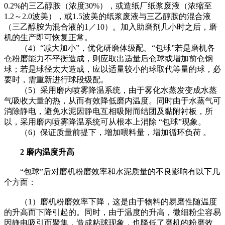
0.2%的三乙醇胺（浓度30%），或造纸厂纸浆废液（浓缩至
1.2～2.0波美），或1.5波美的纸浆废液与三乙醇胺的混合液
（三乙醇胺为混合液的1／10）。加入助磨剂几小时之后，磨
机的生产即可恢复正常。
（4）“减大加小”，优化研磨体级配。“包球”若是磨机各
仓粉磨能力不平衡造成，则应取出适量后仓球或增加前仓钢
球；若是球径太大造成，应以适量较小的球取代等量的球，必
要时，需重新进行球段级配。
（5）采用磨内喷雾降温系统，由于雾化水蒸发变成水蒸
气吸收大量的热，从而有效降低磨内温度。同时由于水蒸气可
消除静电，避免水泥因静电互相吸附而结团及黏附衬板，所
以，采用磨内喷雾降温系统可从根本上消除 “包球”现象。
（6）保证质量前提下，增加喂料量，增加循环负荷 。
2 磨内温度升高
“包球”后对磨机粉磨效率和水泥质量的不良影响有以下几
个方面：
（1）磨机粉磨效率下降，这是由于物料的易磨性随温度
的升高而下降引起的。同时，由于温度的升高，微细粉尘容易
因静电吸引而聚集，造成粘球现象，也降低了磨机的粉磨效