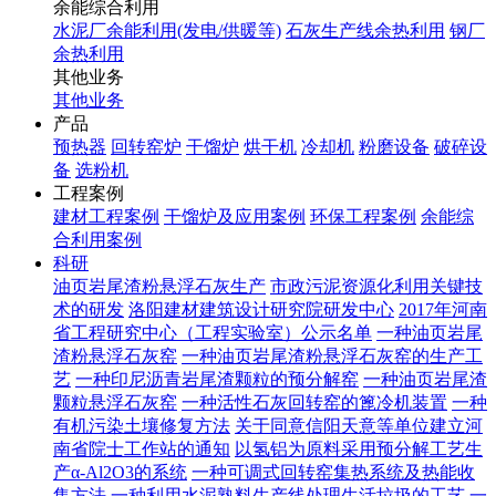
余能综合利用
水泥厂余能利用(发电/供暖等)
石灰生产线余热利用
钢厂
余热利用
其他业务
其他业务
产品
预热器
回转窑炉
干馏炉
烘干机
冷却机
粉磨设备
破碎设
备
选粉机
工程案例
建材工程案例
干馏炉及应用案例
环保工程案例
余能综
合利用案例
科研
油页岩尾渣粉悬浮石灰生产
市政污泥资源化利用关键技
术的研发
洛阳建材建筑设计研究院研发中心
2017年河南
省工程研究中心（工程实验室）公示名单
一种油页岩尾
渣粉悬浮石灰窑
一种油页岩尾渣粉悬浮石灰窑的生产工
艺
一种印尼沥青岩尾渣颗粒的预分解窑
一种油页岩尾渣
颗粒悬浮石灰窑
一种活性石灰回转窑的篦冷机装置
一种
有机污染土壤修复方法
关于同意信阳天意等单位建立河
南省院士工作站的通知
以氢铝为原料采用预分解工艺生
产α-Al2O3的系统
一种可调式回转窑集热系统及热能收
集方法
一种利用水泥熟料生产线处理生活垃圾的工艺
一