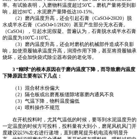
率。有试验表明，入磨物料温度超过50℃，磨机产量将受到影
响，超过80℃，水泥磨产量降低达10-15%。
（2）磨内温度升高，还会引起石膏（CaSO4•2H20）脱
水成半水石膏（CaSO4•1/2H20）甚至产生部分无水石膏。
（CaSO4），引起水泥假凝。普遍认为，石膏脱水成半水石膏
的温度为100℃-110℃。
（3）磨内温度升高，还会对磨机的机械部件造成不良影
响，如使滑履轴承温度升高，润滑作用下降，甚至将滑履轴承
烧坏，还会加快袋式除尘器布袋的老化等。
3 “糊球”的根本原因在于磨内温度下降，而导致磨内温度
下降原因主要有以下几点：
（1）混合材水份偏大
（2）隔仓板或出磨蓖板缝隙堵塞磨内通风不良
（3）气温下降，物料温度偏低
（4）喂料操作不规范
在开机投料时，尤其气温低的时候，要等到水泥温度升的
一定温度的时候方可投料，投料量有大到小，磨尾风机风门开
度建议以5%左右进行递增，直到磨尾提升机电流有明显升