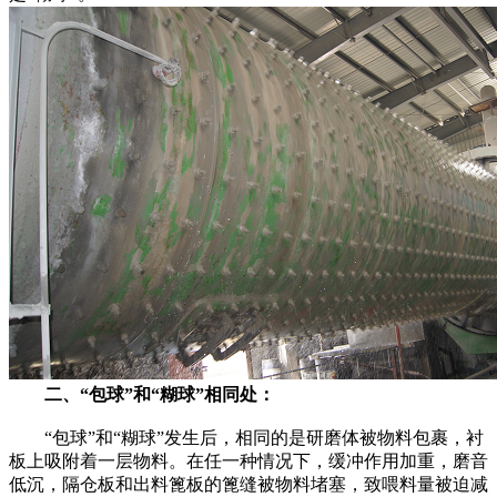
二、“包球”和“糊球”相同处：
“包球”和“糊球”发生后，相同的是研磨体被物料包裹，衬
板上吸附着一层物料。在任一种情况下，缓冲作用加重，磨音
低沉，隔仓板和出料篦板的篦缝被物料堵塞，致喂料量被迫减