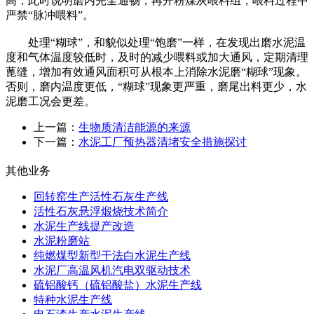
高，此时说明磨内完全通畅，再开粉煤灰喂料组，喂料过程中
严禁“脉冲喂料”。
处理“糊球”，和貌似处理“饱磨”一样，在发现出磨水泥温
度和气体温度较低时，及时的减少喂料或加大通风，定期清理
蓖缝，增加有效通风面积可从根本上消除水泥磨“糊球”现象。
否则，磨内温度更低，“糊球”现象更严重，磨尾出料更少，水
泥磨工况会更差。
上一篇：
生物质清洁能源的来源
下一篇：
水泥工厂预热器清堵安全措施探讨
其他业务
回转窑生产活性石灰生产线
活性石灰悬浮煅烧技术简介
水泥生产线提产改造
水泥粉磨站
纯燃煤型新型干法白水泥生产线
水泥厂高温风机汽电双驱动技术
硫铝酸钙（硫铝酸盐）水泥生产线
特种水泥生产线