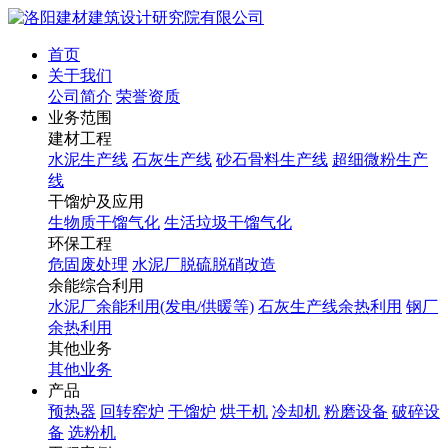
首页
关于我们
公司简介
荣誉资质
业务范围
建材工程
水泥生产线
石灰生产线
砂石骨料生产线
超细微粉生产
线
干馏炉及应用
生物质干馏气化
生活垃圾干馏气化
环保工程
危固废处理
水泥厂脱硫脱硝改造
余能综合利用
水泥厂余能利用(发电/供暖等)
石灰生产线余热利用
钢厂
余热利用
其他业务
其他业务
产品
预热器
回转窑炉
干馏炉
烘干机
冷却机
粉磨设备
破碎设
备
选粉机