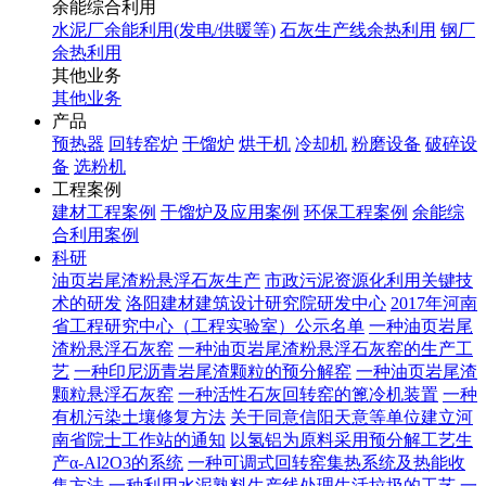
余能综合利用
水泥厂余能利用(发电/供暖等)
石灰生产线余热利用
钢厂
余热利用
其他业务
其他业务
产品
预热器
回转窑炉
干馏炉
烘干机
冷却机
粉磨设备
破碎设
备
选粉机
工程案例
建材工程案例
干馏炉及应用案例
环保工程案例
余能综
合利用案例
科研
油页岩尾渣粉悬浮石灰生产
市政污泥资源化利用关键技
术的研发
洛阳建材建筑设计研究院研发中心
2017年河南
省工程研究中心（工程实验室）公示名单
一种油页岩尾
渣粉悬浮石灰窑
一种油页岩尾渣粉悬浮石灰窑的生产工
艺
一种印尼沥青岩尾渣颗粒的预分解窑
一种油页岩尾渣
颗粒悬浮石灰窑
一种活性石灰回转窑的篦冷机装置
一种
有机污染土壤修复方法
关于同意信阳天意等单位建立河
南省院士工作站的通知
以氢铝为原料采用预分解工艺生
产α-Al2O3的系统
一种可调式回转窑集热系统及热能收
集方法
一种利用水泥熟料生产线处理生活垃圾的工艺
一