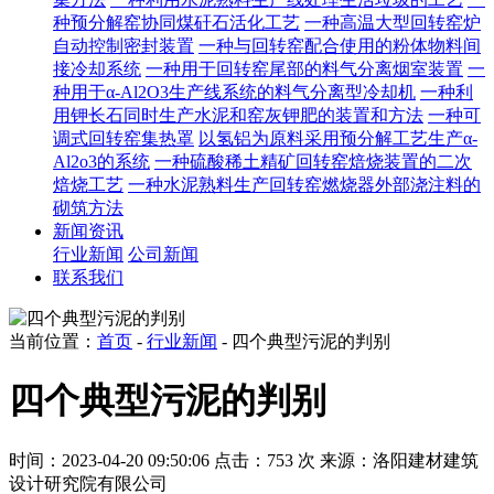
种预分解窑协同煤矸石活化工艺
一种高温大型回转窑炉
自动控制密封装置
一种与回转窑配合使用的粉体物料间
接冷却系统
一种用于回转窑尾部的料气分离烟室装置
一
种用于α-Al2O3生产线系统的料气分离型冷却机
一种利
用钾长石同时生产水泥和窑灰钾肥的装置和方法
一种可
调式回转窑集热罩
以氢铝为原料采用预分解工艺生产α-
Al2o3的系统
一种硫酸稀土精矿回转窑焙烧装置的二次
焙烧工艺
一种水泥熟料生产回转窑燃烧器外部浇注料的
砌筑方法
新闻资讯
行业新闻
公司新闻
联系我们
当前位置：
首页
-
行业新闻
- 四个典型污泥的判别
四个典型污泥的判别
时间：2023-04-20 09:50:06
点击：753 次
来源：洛阳建材建筑
设计研究院有限公司