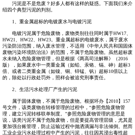
污泥是不是危废？好多人都有这样的疑惑。下面我们来介
绍四个典型污泥的判别。
1、重金属超标的电镀废水与电镀污泥
电镀污泥属于危险废物，废物类别往往同时属于HW17、
HW21、HW22、HW23。重金属超标的电镀废水，属于废水
污染防治范围，纳入废水管理，不适用《中华人民共和国固体
废物污染环境防治法》的范围，不属于危险废物。虽然超标废
水未纳入危险废物管理，但是根据《两高司法解释》（2016
版），如果废水中一类重金属（如铅、汞铬、镉、砷）超标3
倍、或者二类重金属（如镍、铜、锌锰、钒）超标10倍以上
的，除处以行政处罚外，照样会被追究刑事责任。
2、生活污水处理厂产生的污泥
属于固体废物，不属于危险废物。根据环办【2010】157
号文件，该类废物在转移管理的过程中，“参照危险废物管
理，建立污泥转移联单制度。”参照危险废物管理的意思是
说，该类污泥不属于危险废物，但是要提高管理层级，尤其是
要加强台账管理，防止运输过程中抛洒滴漏与非法倾倒。然而
工业企业污水处理过程中产生的污泥，往往因其浸出毒性超