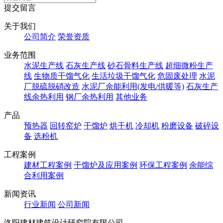
提交留言
关于我们
公司简介
荣誉资质
业务范围
水泥生产线
石灰生产线
砂石骨料生产线
超细微粉生产
线
生物质干馏气化
生活垃圾干馏气化
危固废处理
水泥
厂脱硫脱硝改造
水泥厂余能利用(发电/供暖等)
石灰生产
线余热利用
钢厂余热利用
其他业务
产品
预热器
回转窑炉
干馏炉
烘干机
冷却机
粉磨设备
破碎设
备
选粉机
工程案例
建材工程案例
干馏炉及应用案例
环保工程案例
余能综
合利用案例
新闻资讯
行业新闻
公司新闻
洛阳建材建筑设计研究院有限公司