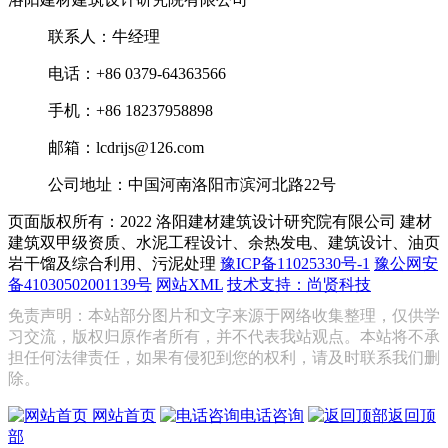
联系人：牛经理
电话：+86 0379-64363566
手机：+86 18237958898
邮箱：lcdrijs@126.com
公司地址：中国河南洛阳市滨河北路22号
页面版权所有：2022 洛阳建材建筑设计研究院有限公司
建材
建筑双甲级资质、水泥工程设计、余热发电、建筑设计、油页
岩干馏及综合利用、污泥处理
豫ICP备11025330号-1
豫公网安
备41030502001139号
网站XML
技术支持：尚贤科技
免责声明：本站部分图片和文字来源于网络收集整理，仅供学
习交流，版权归原作者所有，并不代表我站观点。本站将不承
担任何法律责任，如果有侵犯到您的权利，请及时联系我们删
除。
网站首页
电话咨询
返回顶
部