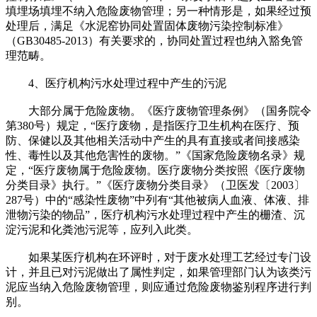
填埋场填埋不纳入危险废物管理；另一种情形是，如果经过预
处理后，满足《水泥窑协同处置固体废物污染控制标准》
（GB30485-2013）有关要求的，协同处置过程也纳入豁免管
理范畴。
4、医疗机构污水处理过程中产生的污泥
大部分属于危险废物。《医疗废物管理条例》（国务院令
第380号）规定，“医疗废物，是指医疗卫生机构在医疗、预
防、保健以及其他相关活动中产生的具有直接或者间接感染
性、毒性以及其他危害性的废物。”《国家危险废物名录》规
定，“医疗废物属于危险废物。医疗废物分类按照《医疗废物
分类目录》执行。”《医疗废物分类目录》（卫医发〔2003〕
287号）中的“感染性废物”中列有“其他被病人血液、体液、排
泄物污染的物品”，医疗机构污水处理过程中产生的栅渣、沉
淀污泥和化粪池污泥等，应列入此类。
如果某医疗机构在环评时，对于废水处理工艺经过专门设
计，并且已对污泥做出了属性判定，如果管理部门认为该类污
泥应当纳入危险废物管理，则应通过危险废物鉴别程序进行判
别。