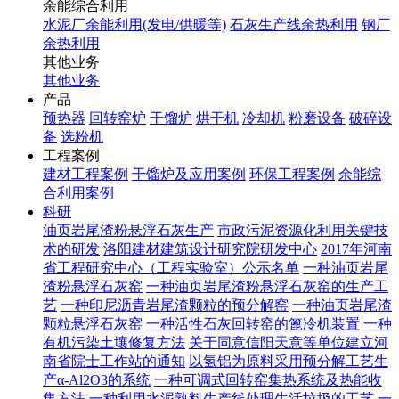
余能综合利用
水泥厂余能利用(发电/供暖等)
石灰生产线余热利用
钢厂
余热利用
其他业务
其他业务
产品
预热器
回转窑炉
干馏炉
烘干机
冷却机
粉磨设备
破碎设
备
选粉机
工程案例
建材工程案例
干馏炉及应用案例
环保工程案例
余能综
合利用案例
科研
油页岩尾渣粉悬浮石灰生产
市政污泥资源化利用关键技
术的研发
洛阳建材建筑设计研究院研发中心
2017年河南
省工程研究中心（工程实验室）公示名单
一种油页岩尾
渣粉悬浮石灰窑
一种油页岩尾渣粉悬浮石灰窑的生产工
艺
一种印尼沥青岩尾渣颗粒的预分解窑
一种油页岩尾渣
颗粒悬浮石灰窑
一种活性石灰回转窑的篦冷机装置
一种
有机污染土壤修复方法
关于同意信阳天意等单位建立河
南省院士工作站的通知
以氢铝为原料采用预分解工艺生
产α-Al2O3的系统
一种可调式回转窑集热系统及热能收
集方法
一种利用水泥熟料生产线处理生活垃圾的工艺
一