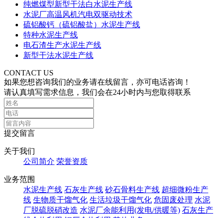
纯燃煤型新型干法白水泥生产线
水泥厂高温风机汽电双驱动技术
硫铝酸钙（硫铝酸盐）水泥生产线
特种水泥生产线
电石渣生产水泥生产线
新型干法水泥生产线
CONTACT US
如果您想咨询我们的业务请在线留言，亦可电话咨询！
请认真填写需求信息，我们会在24小时内与您取得联系
提交留言
关于我们
公司简介
荣誉资质
业务范围
水泥生产线
石灰生产线
砂石骨料生产线
超细微粉生产
线
生物质干馏气化
生活垃圾干馏气化
危固废处理
水泥
厂脱硫脱硝改造
水泥厂余能利用(发电/供暖等)
石灰生产