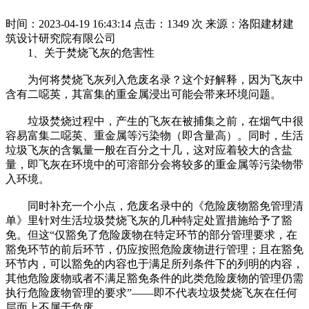
时间：2023-04-19 16:43:14
点击：1349 次
来源：洛阳建材建
筑设计研究院有限公司
1、关于焚烧飞灰的危害性
为何将焚烧飞灰列入危废名录？这个好解释，因为飞灰中
含有二噁英，其富集的重金属浸出可能会带来环境问题。
垃圾焚烧过程中，产生的飞灰在被捕集之前，在烟气中很
容易富集二噁英、重金属等污染物（即含量高）。同时，生活
垃圾飞灰的含氯量一般在百分之十几，这对应着较大的含盐
量，即飞灰在环境中的可溶部分会将较多的重金属等污染物带
入环境。
同时补充一个小点，危废名录中的《危险废物豁免管理清
单》里针对生活垃圾焚烧飞灰的几种特定处置措施给予了豁
免。但这“仅豁免了危险废物在特定环节的部分管理要求，在
豁免环节的前后环节，仍应按照危险废物进行管理；且在豁免
环节内，可以豁免的内容也于满足所列条件下的列明的内容，
其他危险废物或者不满足豁免条件的此类危险废物的管理仍需
执行危险废物管理的要求”——即不代表垃圾焚烧飞灰在任何
层面上不属于危废。