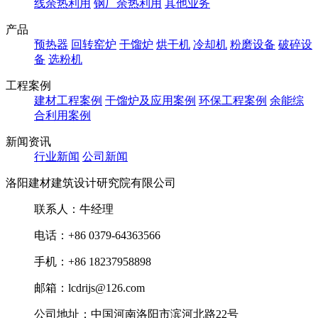
线余热利用
钢厂余热利用
其他业务
产品
预热器
回转窑炉
干馏炉
烘干机
冷却机
粉磨设备
破碎设
备
选粉机
工程案例
建材工程案例
干馏炉及应用案例
环保工程案例
余能综
合利用案例
新闻资讯
行业新闻
公司新闻
洛阳建材建筑设计研究院有限公司
联系人：牛经理
电话：+86 0379-64363566
手机：+86 18237958898
邮箱：lcdrijs@126.com
公司地址：中国河南洛阳市滨河北路22号