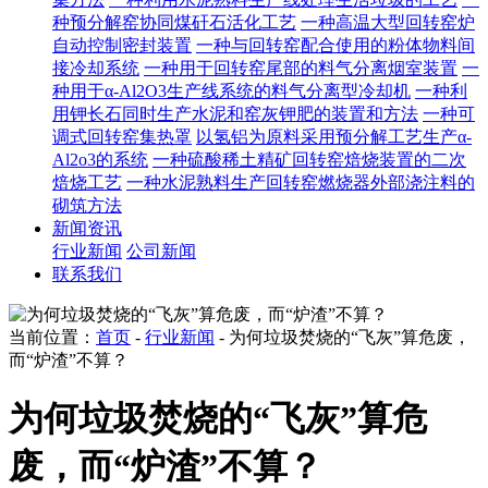
种预分解窑协同煤矸石活化工艺
一种高温大型回转窑炉
自动控制密封装置
一种与回转窑配合使用的粉体物料间
接冷却系统
一种用于回转窑尾部的料气分离烟室装置
一
种用于α-Al2O3生产线系统的料气分离型冷却机
一种利
用钾长石同时生产水泥和窑灰钾肥的装置和方法
一种可
调式回转窑集热罩
以氢铝为原料采用预分解工艺生产α-
Al2o3的系统
一种硫酸稀土精矿回转窑焙烧装置的二次
焙烧工艺
一种水泥熟料生产回转窑燃烧器外部浇注料的
砌筑方法
新闻资讯
行业新闻
公司新闻
联系我们
当前位置：
首页
-
行业新闻
- 为何垃圾焚烧的“飞灰”算危废，
而“炉渣”不算？
为何垃圾焚烧的“飞灰”算危
废，而“炉渣”不算？