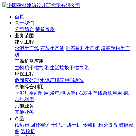
首页
关于我们
公司简介
荣誉资质
业务范围
建材工程
水泥生产线
石灰生产线
砂石骨料生产线
超细微粉生产
线
干馏炉及应用
生物质干馏气化
生活垃圾干馏气化
环保工程
危固废处理
水泥厂脱硫脱硝改造
余能综合利用
水泥厂余能利用(发电/供暖等)
石灰生产线余热利用
钢厂
余热利用
其他业务
其他业务
产品
预热器
回转窑炉
干馏炉
烘干机
冷却机
粉磨设备
破碎设
备
选粉机