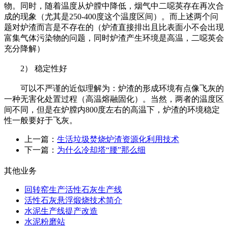
物。同时，随着温度从炉膛中降低，烟气中二噁英存在再次合
成的现象（尤其是250-400度这个温度区间）。而上述两个问
题对炉渣而言是不存在的（炉渣直接排出且比表面小不会出现
富集气体污染物的问题，同时炉渣产生环境是高温，二噁英会
充分降解）
2） 稳定性好
可以不严谨的近似理解为：炉渣的形成环境有点像飞灰的
一种无害化处置过程（高温熔融固化）。当然，两者的温度区
间不同，但是在炉膛内800度左右的高温下，炉渣的环境稳定
性一般要好于飞灰。
上一篇：
生活垃圾焚烧炉渣资源化利用技术
下一篇：
为什么冷却塔“腰”那么细
其他业务
回转窑生产活性石灰生产线
活性石灰悬浮煅烧技术简介
水泥生产线提产改造
水泥粉磨站