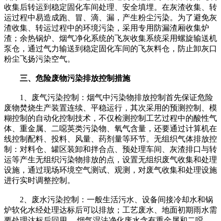
收集后转运到稳定固化车间处理、安全填埋。在灰渣收集、转
运过程中易造成跑、冒、滴、漏，产生粉尘污染。为了避免灰
渣收集、转运过程中的环境污染，采用专用防漏渣厢收集炉
渣；余热锅炉、烟气净化系统的飞灰收集系统采用螺旋输送机
泵仓，通过气力输送到稳定固化车间的飞灰料仓，防止卸灰口
粉尘飞扬污染空气。
三、危险废物污染排放控制措施
1、废气污染控制：烟气中污染物排放控制首先保证危险
废物焚烧生产装置连续、平稳运行，其次采用的预测控制、模
糊控制的自动化控制技术，不仅检测控制工艺过程中的酸性气
体、重金属、二噁英类污染物、氧气含量，还要通过计算机在
线控制配料、投料、风量、药剂量等环节。无组织气体排放控
制：对料仓、罐区装卸和拌合点、预处理车间、灰渣排口与转
运等产生无组织污染物排放的点，设置无组织废气收集和处理
设施，通过现场环境空气测试、观测，对废气收集和处理设施
进行实时调整控制。
2、废水污染控制：一般生活污水、设备间接冷却水和锅
炉软化水经处理达标后可以排放；工艺废水、地面初期雨水需
要处理达标后回用。 烟气湿法净化废水含有重金属和二噁