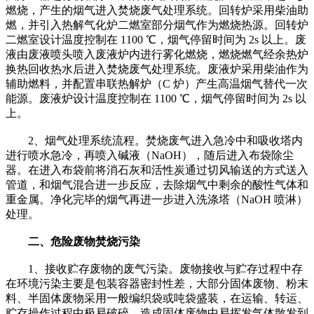
燃烧，产生的烟气进入焚烧废气处理系统。回转炉采用柴油助
燃，并引入热解气化炉二燃室部分烟气作为燃烧热源。回转炉
二燃室设计温度控制在 1100 ℃，烟气停留时间为 2s 以上。废
液由废液喷头喷入废液炉内进行雾化燃烧，燃烧燃气经余热炉
换热回收热水后进入焚烧废气处理系统。废液炉采用柴油作为
辅助燃料，并配置串联热解炉（C 炉）产生高温烟气替代一次
能源。废液炉设计温度控制在 1100 ℃，烟气停留时间为 2s 以
上。
2、烟气处理系统流程。焚烧废气进入急冷中和吸收塔内
进行喷水急冷，再喷入碱液（NaOH），随后进入布袋除尘
器。在进入布袋前将消石灰和活性炭通过切风输送的方式送入
管道，和烟气混合进一步反应，去除烟气中剩余的酸性气体和
重金属。净化完毕的烟气再进一步进入洗涤塔（NaOH 喷淋）
处理。
二、危险废物焚烧污染
1、接收贮存废物的废气污染。废物接收与贮存过程中存
在环境污染主要是包装容器密封性差，大部分固体废物、粉末
料、半固体废物采用一般编织袋或吨袋盛装，在运输、转运、
贮存操作过程中极易破碎，造成固体废物中易挥发气体散发到