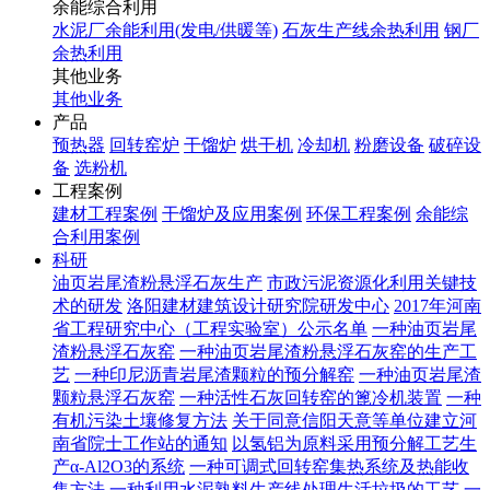
余能综合利用
水泥厂余能利用(发电/供暖等)
石灰生产线余热利用
钢厂
余热利用
其他业务
其他业务
产品
预热器
回转窑炉
干馏炉
烘干机
冷却机
粉磨设备
破碎设
备
选粉机
工程案例
建材工程案例
干馏炉及应用案例
环保工程案例
余能综
合利用案例
科研
油页岩尾渣粉悬浮石灰生产
市政污泥资源化利用关键技
术的研发
洛阳建材建筑设计研究院研发中心
2017年河南
省工程研究中心（工程实验室）公示名单
一种油页岩尾
渣粉悬浮石灰窑
一种油页岩尾渣粉悬浮石灰窑的生产工
艺
一种印尼沥青岩尾渣颗粒的预分解窑
一种油页岩尾渣
颗粒悬浮石灰窑
一种活性石灰回转窑的篦冷机装置
一种
有机污染土壤修复方法
关于同意信阳天意等单位建立河
南省院士工作站的通知
以氢铝为原料采用预分解工艺生
产α-Al2O3的系统
一种可调式回转窑集热系统及热能收
集方法
一种利用水泥熟料生产线处理生活垃圾的工艺
一