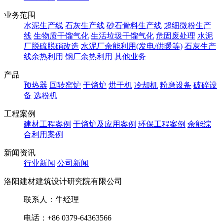
业务范围
水泥生产线
石灰生产线
砂石骨料生产线
超细微粉生产
线
生物质干馏气化
生活垃圾干馏气化
危固废处理
水泥
厂脱硫脱硝改造
水泥厂余能利用(发电/供暖等)
石灰生产
线余热利用
钢厂余热利用
其他业务
产品
预热器
回转窑炉
干馏炉
烘干机
冷却机
粉磨设备
破碎设
备
选粉机
工程案例
建材工程案例
干馏炉及应用案例
环保工程案例
余能综
合利用案例
新闻资讯
行业新闻
公司新闻
洛阳建材建筑设计研究院有限公司
联系人：牛经理
电话：+86 0379-64363566