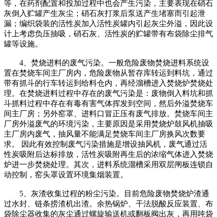
等，在药剂配置和投加过程中也会产生污染，主要表现在硝石
灰倒入贮罐产生灰尘；硝石灰打浆后泵送产生堵塞而引起泄
漏；编织袋装的活性炭加入活性炭罐内引起灰尘外溢，因此设
计上考虑负压抽吸，硝石灰、活性炭的贮罐带有布袋除尘排气
罐等设施。
4、焚烧进料的废气污染。一般危险废物焚烧进料系统设
置在焚烧车间主厂房内，危险废物从暂存库转运到料坑，通过
带有抓斗的行车转运到给料仓内，再经溜槽进入焚烧炉焚烧处
理。在焚烧进料过程中存在的废气污染是：废物倒入料坑和抓
斗抓料过程中存在有毒有害气体挥发到空间，然后外溢焚烧车
间主厂房；另外窑罩、进料口冒正压有废气排放。焚烧车间主
厂房外溢废气的环境污染，主要原因是采用焚烧炉鼓风机抽吸
主厂房内废气，抽风量不能满足焚烧车间主厂房换风次数要
求。 因此有效控制废气污染措施是增设抽风机，废气通过活
性炭吸附后达标排放，活性炭吸附再生后的浓缩气体进入焚烧
炉进一步焚烧处理。其次，进料系统溜槽采用双层闸板连锁自
动控制，窑头罩设置环境集烟装置。
5、灰渣收集过程的粉尘污染。目前危险废物焚烧炉渣通
过水封、链条捞渣机出渣。余热锅炉、干法脱酸反应装置、布
袋除尘器收集的灰尘通过螺旋输送机或翻板阀出灰，再用吨袋