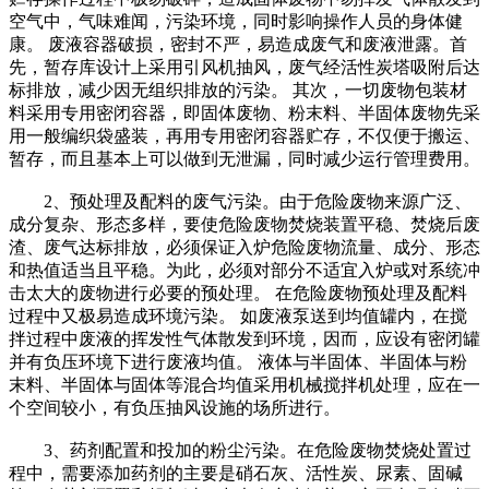
空气中，气味难闻，污染环境，同时影响操作人员的身体健
康。 废液容器破损，密封不严，易造成废气和废液泄露。首
先，暂存库设计上采用引风机抽风，废气经活性炭塔吸附后达
标排放，减少因无组织排放的污染。 其次，一切废物包装材
料采用专用密闭容器，即固体废物、粉末料、半固体废物先采
用一般编织袋盛装，再用专用密闭容器贮存，不仅便于搬运、
暂存，而且基本上可以做到无泄漏，同时减少运行管理费用。
2、预处理及配料的废气污染。由于危险废物来源广泛、
成分复杂、形态多样，要使危险废物焚烧装置平稳、焚烧后废
渣、废气达标排放，必须保证入炉危险废物流量、成分、形态
和热值适当且平稳。为此，必须对部分不适宜入炉或对系统冲
击太大的废物进行必要的预处理。 在危险废物预处理及配料
过程中又极易造成环境污染。 如废液泵送到均值罐内，在搅
拌过程中废液的挥发性气体散发到环境，因而，应设有密闭罐
并有负压环境下进行废液均值。 液体与半固体、半固体与粉
末料、半固体与固体等混合均值采用机械搅拌机处理，应在一
个空间较小，有负压抽风设施的场所进行。
3、药剂配置和投加的粉尘污染。在危险废物焚烧处置过
程中，需要添加药剂的主要是硝石灰、活性炭、尿素、固碱