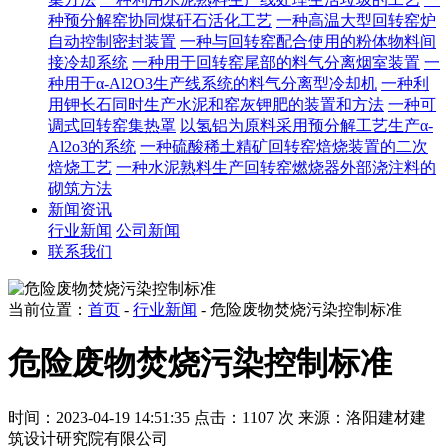
种预分解窑协同煤矸石活化工艺
一种高温大型回转窑炉
自动控制密封装置
一种与回转窑配合使用的粉体物料间
接冷却系统
一种用于回转窑尾部的料气分离烟室装置
一
种用于α-Al2O3生产线系统的料气分离型冷却机
一种利
用钾长石同时生产水泥和窑灰钾肥的装置和方法
一种可
调式回转窑集热罩
以氢铝为原料采用预分解工艺生产α-
Al2o3的系统
一种硫酸稀土精矿回转窑焙烧装置的二次
焙烧工艺
一种水泥熟料生产回转窑燃烧器外部浇注料的
砌筑方法
新闻资讯
行业新闻
公司新闻
联系我们
当前位置：
首页
-
行业新闻
- 危险废物焚烧污染控制标准
危险废物焚烧污染控制标准
时间：2023-04-19 14:51:35
点击：1107 次
来源：洛阳建材建
筑设计研究院有限公司