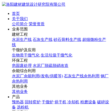
首页
关于我们
公司简介
荣誉资质
业务范围
建材工程
水泥生产线
石灰生产线
砂石骨料生产线
超细微粉生产
线
干馏炉及应用
生物质干馏气化
生活垃圾干馏气化
环保工程
危固废处理
水泥厂脱硫脱硝改造
余能综合利用
水泥厂余能利用(发电/供暖等)
石灰生产线余热利用
钢厂
余热利用
其他业务
其他业务
产品
预热器
回转窑炉
干馏炉
烘干机
冷却机
粉磨设备
破碎设
备
选粉机