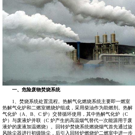
一、危险废物焚烧系统
1、焚烧系统处置流程。热解气化燃烧系统主要即一燃室
热解气化炉和二燃室燃烧炉组成，采用柴油作为助燃剂。热解
气化炉（A、B、C 炉）交替循环使用，其中热解气化炉（C
炉）与废液炉并联（C 炉产生的高温烟气替代一次能源用于废
液炉的废液加温燃烧）。回转炉焚烧系统燃烧烟气首先通过旋
风除尘器进行初级除尘，后引入回转炉燃烧炉二燃室中进一步