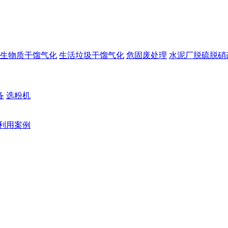
生物质干馏气化
生活垃圾干馏气化
危固废处理
水泥厂脱硫脱硝
备
选粉机
利用案例