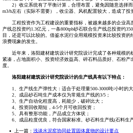
2）收尘系统有了平衡计算，合理布置，避免因随意选择而造成
m3/h左右（实际不需要），收尘器、风机配置较大，造成了
工程投资作为工程建设的重要指标，被越来越多的企业高度重视。调
产线总投资约1.3亿元，一条800tph砂石联合生产线总投
目，还是可以比较的。借鉴水泥行业用规模投资来比较投资的
浪费现象的发生。
近年来，洛阳建材建筑设计研究院设计完成了各种规模的机制
紧凑，占地面积小、投资经济效益高、碎石料品质好、石粉产
度。
洛阳建材建筑设计研究院设计的生产线具有以下特点：
1、生产线生产弹性大：适合于处理量500-3000吨/小时的
2、成品砂石吨生产成本仅为常规生产线的3/5；
3、生产自动化程度高，耗能少，破碎比大；
4、投资回收期短，4-5个月可收回投资；
5、具有整形功能，产品成立方体状；
6、成品粒度优良，符合国家标准。砂石料生产线(石料生产
上一篇：
浅谈水泥窑协同处置固体废物的设计要点