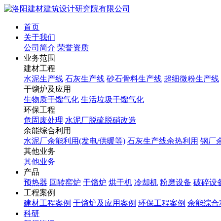
首页
关于我们
公司简介
荣誉资质
业务范围
建材工程
水泥生产线
石灰生产线
砂石骨料生产线
超细微粉生产线
干馏炉及应用
生物质干馏气化
生活垃圾干馏气化
环保工程
危固废处理
水泥厂脱硫脱硝改造
余能综合利用
水泥厂余能利用(发电/供暖等)
石灰生产线余热利用
钢厂
其他业务
其他业务
产品
预热器
回转窑炉
干馏炉
烘干机
冷却机
粉磨设备
破碎设
工程案例
建材工程案例
干馏炉及应用案例
环保工程案例
余能综合
科研