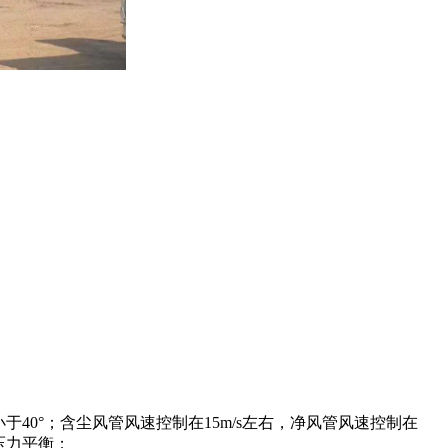
0°；含尘风管风速控制在15m/s左右，净风管风速控制在
压力平衡；