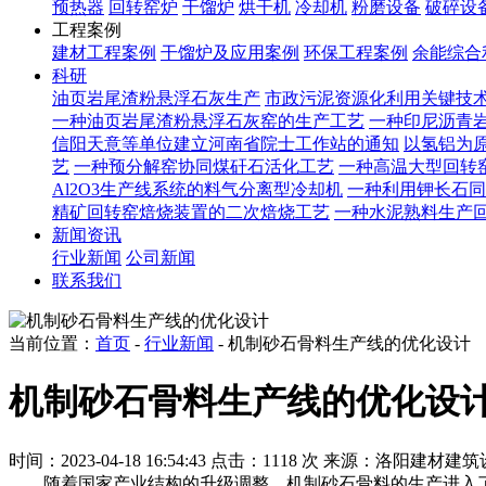
预热器
回转窑炉
干馏炉
烘干机
冷却机
粉磨设备
破碎设
工程案例
建材工程案例
干馏炉及应用案例
环保工程案例
余能综合
科研
油页岩尾渣粉悬浮石灰生产
市政污泥资源化利用关键技
一种油页岩尾渣粉悬浮石灰窑的生产工艺
一种印尼沥青
信阳天意等单位建立河南省院士工作站的通知
以氢铝为原
艺
一种预分解窑协同煤矸石活化工艺
一种高温大型回转
Al2O3生产线系统的料气分离型冷却机
一种利用钾长石同
精矿回转窑焙烧装置的二次焙烧工艺
一种水泥熟料生产
新闻资讯
行业新闻
公司新闻
联系我们
当前位置：
首页
-
行业新闻
- 机制砂石骨料生产线的优化设计
机制砂石骨料生产线的优化设
时间：2023-04-18 16:54:43
点击：1118 次
来源：洛阳建材建筑
随着国家产业结构的升级调整，机制砂石骨料的生产进入了