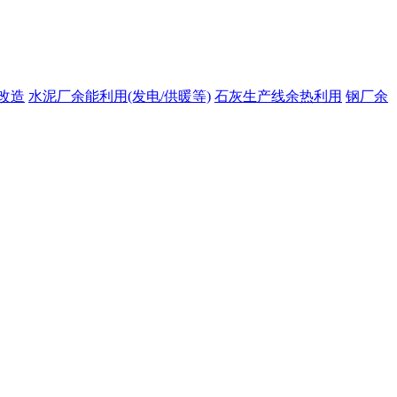
改造
水泥厂余能利用(发电/供暖等)
石灰生产线余热利用
钢厂余