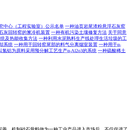
研究中心（工程实验室）公示名单
一种油页岩尾渣粉悬浮石灰窑
石灰回转窑的篦冷机装置
一种有机污染土壤修复方法
关于同意
系统及热能收集方法
一种利用水泥熟料生产线处理生活垃圾的工
却系统
一种用于回转窑尾部的料气分离烟室装置
一种用于α-
以氢铝为原料采用预分解工艺生产α-Al2o3的系统
一种硫酸稀土
善。机制砂石骨料做为一种工业产品进入市场后，不仅促进了