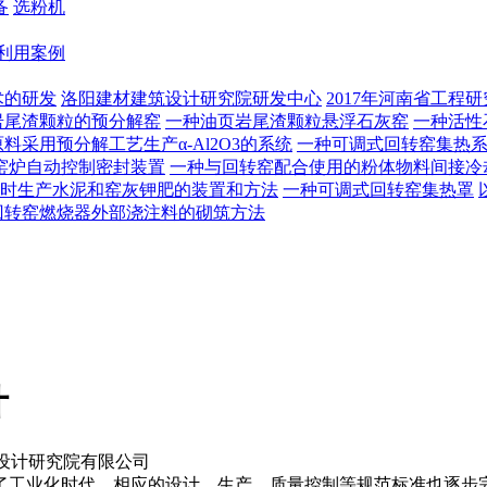
备
选粉机
利用案例
术的研发
洛阳建材建筑设计研究院研发中心
2017年河南省工程
岩尾渣颗粒的预分解窑
一种油页岩尾渣颗粒悬浮石灰窑
一种活性
料采用预分解工艺生产α-Al2O3的系统
一种可调式回转窑集热
窑炉自动控制密封装置
一种与回转窑配合使用的粉体物料间接冷
时生产水泥和窑灰钾肥的装置和方法
一种可调式回转窑集热罩
回转窑燃烧器外部浇注料的砌筑方法
计
设计研究院有限公司
工业化时代，相应的设计、生产、质量控制等规范标准也逐步完