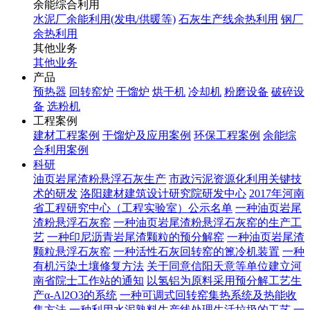
余能综合利用
水泥厂余能利用(发电/供暖等)
石灰生产线余热利用
钢厂
余热利用
其他业务
其他业务
产品
预热器
回转窑炉
干馏炉
烘干机
冷却机
粉磨设备
破碎设
备
选粉机
工程案例
建材工程案例
干馏炉及应用案例
环保工程案例
余能综
合利用案例
科研
油页岩尾渣粉悬浮石灰生产
市政污泥资源化利用关键技
术的研发
洛阳建材建筑设计研究院研发中心
2017年河南
省工程研究中心（工程实验室）公示名单
一种油页岩尾
渣粉悬浮石灰窑
一种油页岩尾渣粉悬浮石灰窑的生产工
艺
一种印尼沥青岩尾渣颗粒的预分解窑
一种油页岩尾渣
颗粒悬浮石灰窑
一种活性石灰回转窑的篦冷机装置
一种
有机污染土壤修复方法
关于同意信阳天意等单位建立河
南省院士工作站的通知
以氢铝为原料采用预分解工艺生
产α-Al2O3的系统
一种可调式回转窑集热系统及热能收
集方法
一种利用水泥熟料生产线处理生活垃圾的工艺
一