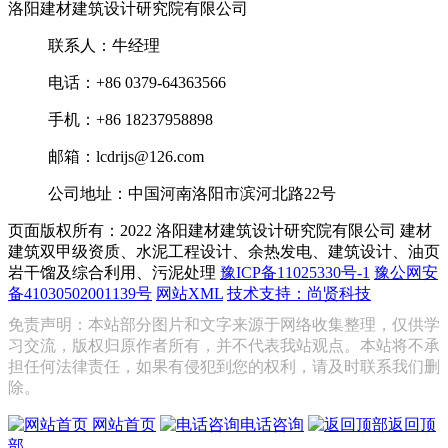
洛阳建材建筑设计研究院有限公司
联系人：牛经理
电话：+86 0379-64363566
手机：+86 18237958898
邮箱：lcdrijs@126.com
公司地址：中国河南洛阳市滨河北路22号
页面版权所有：2022 洛阳建材建筑设计研究院有限公司
建材
建筑双甲级资质、水泥工程设计、余热发电、建筑设计、油页
岩干馏及综合利用、污泥处理
豫ICP备11025330号-1
豫公网安
备41030502001139号
网站XML
技术支持：尚贤科技
免责声明：本站部分图片和文字来源于网络收集整理，仅供学
习交流，版权归原作者所有，并不代表我站观点。本站将不承
担任何法律责任，如果有侵犯到您的权利，请及时联系我们删
除。
网站首页
电话咨询
返回顶
部