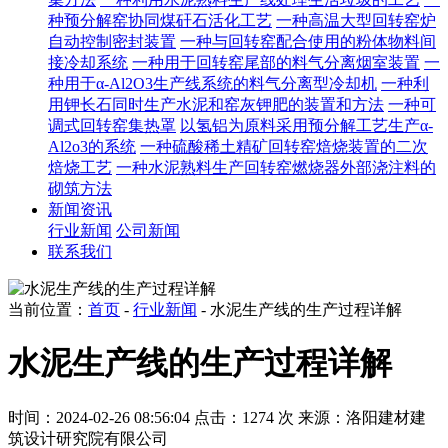
种预分解窑协同煤矸石活化工艺
一种高温大型回转窑炉
自动控制密封装置
一种与回转窑配合使用的粉体物料间
接冷却系统
一种用于回转窑尾部的料气分离烟室装置
一
种用于α-Al2O3生产线系统的料气分离型冷却机
一种利
用钾长石同时生产水泥和窑灰钾肥的装置和方法
一种可
调式回转窑集热罩
以氢铝为原料采用预分解工艺生产α-
Al2o3的系统
一种硫酸稀土精矿回转窑焙烧装置的二次
焙烧工艺
一种水泥熟料生产回转窑燃烧器外部浇注料的
砌筑方法
新闻资讯
行业新闻
公司新闻
联系我们
当前位置：
首页
-
行业新闻
- 水泥生产线的生产过程详解
水泥生产线的生产过程详解
时间：2024-02-26 08:56:04
点击：1274 次
来源：洛阳建材建
筑设计研究院有限公司