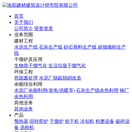
首页
关于我们
公司简介
荣誉资质
业务范围
建材工程
水泥生产线
石灰生产线
砂石骨料生产线
超细微粉生产
线
干馏炉及应用
生物质干馏气化
生活垃圾干馏气化
环保工程
危固废处理
水泥厂脱硫脱硝改造
余能综合利用
水泥厂余能利用(发电/供暖等)
石灰生产线余热利用
钢厂
余热利用
其他业务
其他业务
产品
预热器
回转窑炉
干馏炉
烘干机
冷却机
粉磨设备
破碎设
备
选粉机