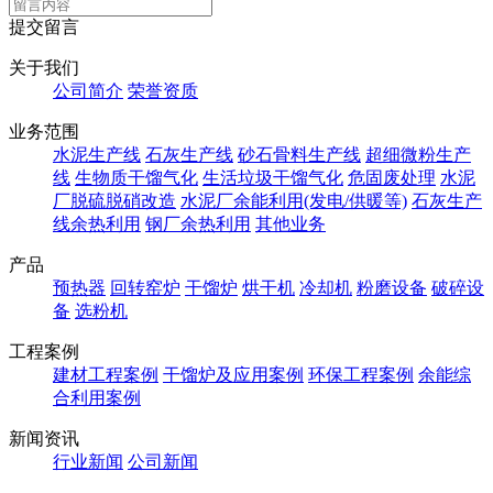
提交留言
关于我们
公司简介
荣誉资质
业务范围
水泥生产线
石灰生产线
砂石骨料生产线
超细微粉生产
线
生物质干馏气化
生活垃圾干馏气化
危固废处理
水泥
厂脱硫脱硝改造
水泥厂余能利用(发电/供暖等)
石灰生产
线余热利用
钢厂余热利用
其他业务
产品
预热器
回转窑炉
干馏炉
烘干机
冷却机
粉磨设备
破碎设
备
选粉机
工程案例
建材工程案例
干馏炉及应用案例
环保工程案例
余能综
合利用案例
新闻资讯
行业新闻
公司新闻