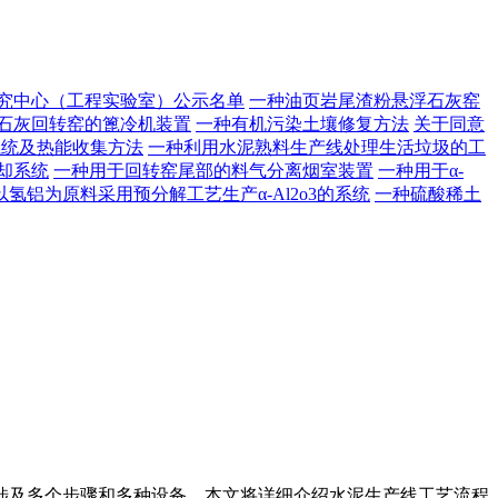
研究中心（工程实验室）公示名单
一种油页岩尾渣粉悬浮石灰窑
石灰回转窑的篦冷机装置
一种有机污染土壤修复方法
关于同意
系统及热能收集方法
一种利用水泥熟料生产线处理生活垃圾的工
却系统
一种用于回转窑尾部的料气分离烟室装置
一种用于α-
以氢铝为原料采用预分解工艺生产α-Al2o3的系统
一种硫酸稀土
及多个步骤和多种设备。本文将详细介绍水泥生产线工艺流程