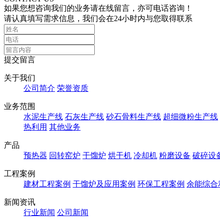
如果您想咨询我们的业务请在线留言，亦可电话咨询！
请认真填写需求信息，我们会在24小时内与您取得联系
提交留言
关于我们
公司简介
荣誉资质
业务范围
水泥生产线
石灰生产线
砂石骨料生产线
超细微粉生产线
热利用
其他业务
产品
预热器
回转窑炉
干馏炉
烘干机
冷却机
粉磨设备
破碎设
工程案例
建材工程案例
干馏炉及应用案例
环保工程案例
余能综合
新闻资讯
行业新闻
公司新闻