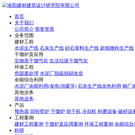
首页
关于我们
公司简介
荣誉资质
业务范围
建材工程
水泥生产线
石灰生产线
砂石骨料生产线
超细微粉生产线
干馏炉及应用
生物质干馏气化
生活垃圾干馏气化
环保工程
危固废处理
水泥厂脱硫脱硝改造
余能综合利用
水泥厂余能利用(发电/供暖等)
石灰生产线余热利用
钢厂
其他业务
其他业务
产品
预热器
回转窑炉
干馏炉
烘干机
冷却机
粉磨设备
破碎设
工程案例
建材工程案例
干馏炉及应用案例
环保工程案例
余能综合
科研