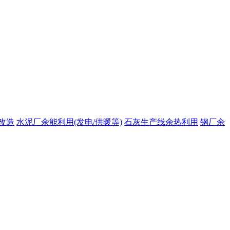
改造
水泥厂余能利用(发电/供暖等)
石灰生产线余热利用
钢厂余