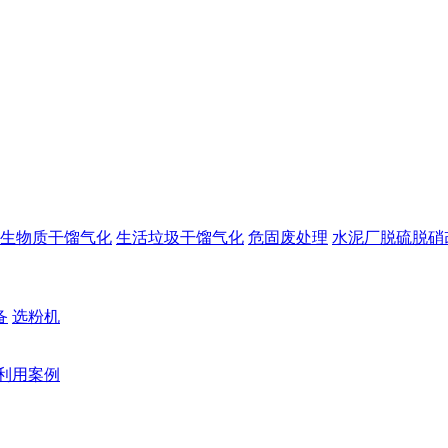
生物质干馏气化
生活垃圾干馏气化
危固废处理
水泥厂脱硫脱硝
备
选粉机
利用案例