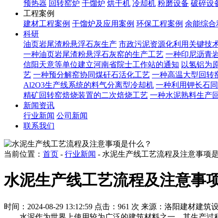
预热器
回转窑炉
干馏炉
烘干机
冷却机
粉磨设备
破碎设
工程案例
建材工程案例
干馏炉及应用案例
环保工程案例
余能综合
科研
油页岩尾渣粉悬浮石灰生产
市政污泥资源化利用关键技
一种油页岩尾渣粉悬浮石灰窑的生产工艺
一种印尼沥青
信阳天意等单位建立河南省院士工作站的通知
以氢铝为原
艺
一种预分解窑协同煤矸石活化工艺
一种高温大型回转
Al2O3生产线系统的料气分离型冷却机
一种利用钾长石同
精矿回转窑焙烧装置的二次焙烧工艺
一种水泥熟料生产
新闻资讯
行业新闻
公司新闻
联系我们
当前位置：
首页
-
行业新闻
- 水泥生产线工艺流程及注意事项
水泥生产线工艺流程及注意事
时间：2024-08-29 13:12:59
点击：961 次
来源：洛阳建材建筑
水泥作为世界上使用较为广泛的建筑材料之一，其生产过程