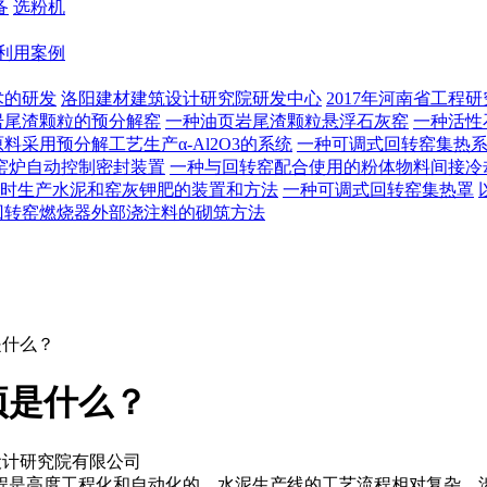
备
选粉机
利用案例
术的研发
洛阳建材建筑设计研究院研发中心
2017年河南省工程
岩尾渣颗粒的预分解窑
一种油页岩尾渣颗粒悬浮石灰窑
一种活性
料采用预分解工艺生产α-Al2O3的系统
一种可调式回转窑集热
窑炉自动控制密封装置
一种与回转窑配合使用的粉体物料间接冷
时生产水泥和窑灰钾肥的装置和方法
一种可调式回转窑集热罩
回转窑燃烧器外部浇注料的砌筑方法
是什么？
项是什么？
设计研究院有限公司
是高度工程化和自动化的。水泥生产线的工艺流程相对复杂，涉