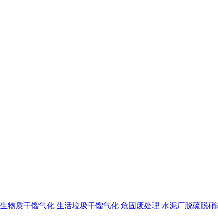
生物质干馏气化
生活垃圾干馏气化
危固废处理
水泥厂脱硫脱硝