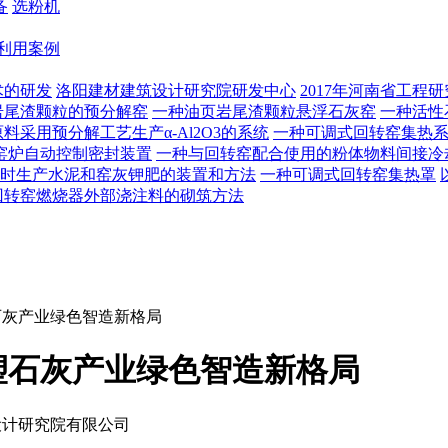
备
选粉机
利用案例
术的研发
洛阳建材建筑设计研究院研发中心
2017年河南省工程
岩尾渣颗粒的预分解窑
一种油页岩尾渣颗粒悬浮石灰窑
一种活性
料采用预分解工艺生产α-Al2O3的系统
一种可调式回转窑集热
窑炉自动控制密封装置
一种与回转窑配合使用的粉体物料间接冷
时生产水泥和窑灰钾肥的装置和方法
一种可调式回转窑集热罩
回转窑燃烧器外部浇注料的砌筑方法
石灰产业绿色智造新格局
塑石灰产业绿色智造新格局
设计研究院有限公司