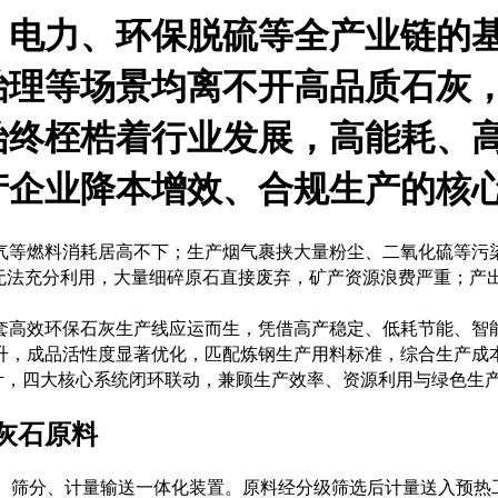
、电力、环保脱硫等全产业链的
治理等场景均离不开高品质石灰
始终桎梏着行业发展，高能耗、
产企业降本增效、合规生产的核
气等燃料消耗居高不下；生产烟气裹挟大量粉尘、二氧化硫等污
灰石无法充分利用，大量细碎原石直接废弃，矿产资源浪费严重；
套高效环保石灰生产线应运而生，凭借高产稳定、低耗节能、智
升，成品活性度显著优化，匹配炼钢生产用料标准，综合生产成
设计，四大核心系统闭环联动，兼顾生产效率、资源利用与绿色生
灰石原料
化上料、筛分、计量输送一体化装置。原料经分级筛选后计量送入预