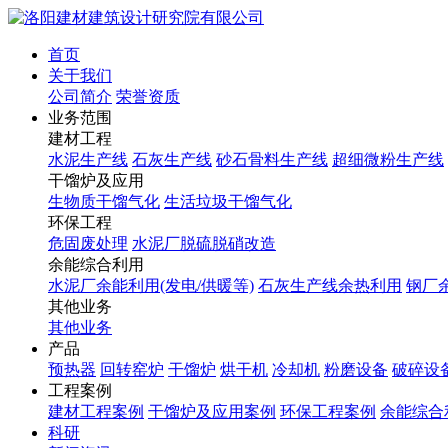
首页
关于我们
公司简介
荣誉资质
业务范围
建材工程
水泥生产线
石灰生产线
砂石骨料生产线
超细微粉生产线
干馏炉及应用
生物质干馏气化
生活垃圾干馏气化
环保工程
危固废处理
水泥厂脱硫脱硝改造
余能综合利用
水泥厂余能利用(发电/供暖等)
石灰生产线余热利用
钢厂
其他业务
其他业务
产品
预热器
回转窑炉
干馏炉
烘干机
冷却机
粉磨设备
破碎设
工程案例
建材工程案例
干馏炉及应用案例
环保工程案例
余能综合
科研