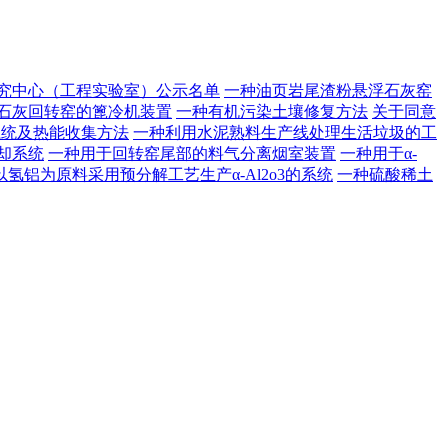
研究中心（工程实验室）公示名单
一种油页岩尾渣粉悬浮石灰窑
石灰回转窑的篦冷机装置
一种有机污染土壤修复方法
关于同意
系统及热能收集方法
一种利用水泥熟料生产线处理生活垃圾的工
却系统
一种用于回转窑尾部的料气分离烟室装置
一种用于α-
以氢铝为原料采用预分解工艺生产α-Al2o3的系统
一种硫酸稀土