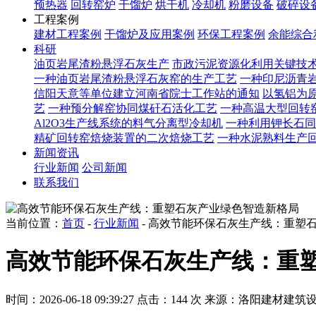
预热器
回转窑炉
干馏炉
烘干机
冷却机
粉磨设备
破碎设
工程案例
建材工程案例
干馏炉及应用案例
环保工程案例
余能综合
科研
油页岩尾渣粉悬浮石灰生产
市政污泥资源化利用关键技
一种油页岩尾渣粉悬浮石灰窑的生产工艺
一种印尼沥青
信阳天意等单位建立河南省院士工作站的通知
以氢铝为原
艺
一种预分解窑协同煤矸石活化工艺
一种高温大型回转
Al2O3生产线系统的料气分离型冷却机
一种利用钾长石同
精矿回转窑焙烧装置的二次焙烧工艺
一种水泥熟料生产
新闻资讯
行业新闻
公司新闻
联系我们
当前位置：
首页
-
行业新闻
- 高效节能环保石灰生产线：重塑
高效节能环保石灰生产线：重
时间：2026-06-18 09:39:27
点击：144 次
来源：洛阳建材建筑