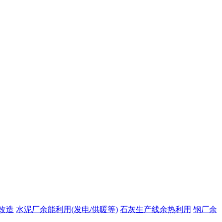
改造
水泥厂余能利用(发电/供暖等)
石灰生产线余热利用
钢厂余