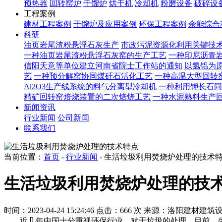
预热器
回转窑炉
干馏炉
烘干机
冷却机
粉磨设备
破碎设
工程案例
建材工程案例
干馏炉及应用案例
环保工程案例
余能综合
科研
油页岩尾渣粉悬浮石灰生产
市政污泥资源化利用关键技
一种油页岩尾渣粉悬浮石灰窑的生产工艺
一种印尼沥青
信阳天意等单位建立河南省院士工作站的通知
以氢铝为原
艺
一种预分解窑协同煤矸石活化工艺
一种高温大型回转
Al2O3生产线系统的料气分离型冷却机
一种利用钾长石同
精矿回转窑焙烧装置的二次焙烧工艺
一种水泥熟料生产
新闻资讯
行业新闻
公司新闻
联系我们
当前位置：
首页
-
行业新闻
- 生活垃圾利用焚烧炉处理的技术
生活垃圾利用焚烧炉处理的技
时间：2023-04-24 15:24:46
点击：666 次
来源：洛阳建材建筑
近几年中国十分重视环保行业，对于垃圾的处理，目前，生