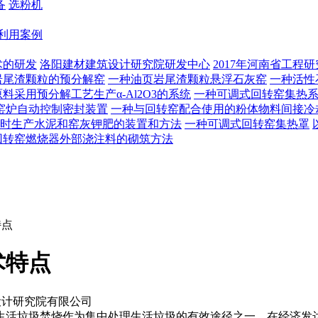
备
选粉机
利用案例
术的研发
洛阳建材建筑设计研究院研发中心
2017年河南省工程
岩尾渣颗粒的预分解窑
一种油页岩尾渣颗粒悬浮石灰窑
一种活性
料采用预分解工艺生产α-Al2O3的系统
一种可调式回转窑集热
窑炉自动控制密封装置
一种与回转窑配合使用的粉体物料间接冷
时生产水泥和窑灰钾肥的装置和方法
一种可调式回转窑集热罩
回转窑燃烧器外部浇注料的砌筑方法
特点
术特点
设计研究院有限公司
活垃圾焚烧作为集中处理生活垃圾的有效途径之一，在经济发达