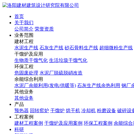
首页
关于我们
公司简介
荣誉资质
业务范围
建材工程
水泥生产线
石灰生产线
砂石骨料生产线
超细微粉生产线
干馏炉及应用
生物质干馏气化
生活垃圾干馏气化
环保工程
危固废处理
水泥厂脱硫脱硝改造
余能综合利用
水泥厂余能利用(发电/供暖等)
石灰生产线余热利用
钢厂
其他业务
其他业务
产品
预热器
回转窑炉
干馏炉
烘干机
冷却机
粉磨设备
破碎设
工程案例
建材工程案例
干馏炉及应用案例
环保工程案例
余能综合
科研