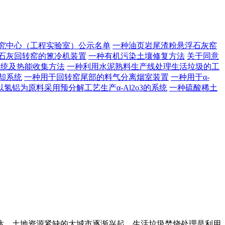
研究中心（工程实验室）公示名单
一种油页岩尾渣粉悬浮石灰窑
石灰回转窑的篦冷机装置
一种有机污染土壤修复方法
关于同意
系统及热能收集方法
一种利用水泥熟料生产线处理生活垃圾的工
却系统
一种用于回转窑尾部的料气分离烟室装置
一种用于α-
以氢铝为原料采用预分解工艺生产α-Al2o3的系统
一种硫酸稀土
、土地资源紧缺的大城市逐渐兴起。生活垃圾焚烧处理是利用