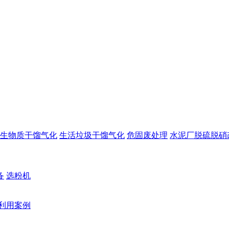
生物质干馏气化
生活垃圾干馏气化
危固废处理
水泥厂脱硫脱硝
备
选粉机
利用案例