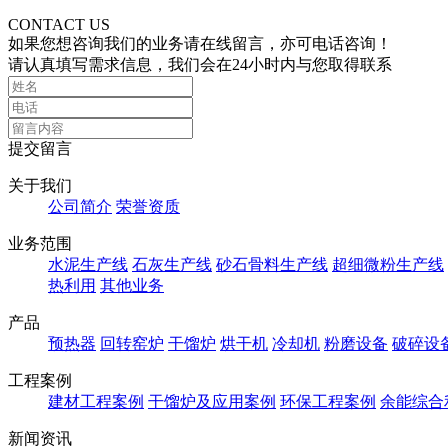
CONTACT US
如果您想咨询我们的业务请在线留言，亦可电话咨询！
请认真填写需求信息，我们会在24小时内与您取得联系
提交留言
关于我们
公司简介
荣誉资质
业务范围
水泥生产线
石灰生产线
砂石骨料生产线
超细微粉生产线
热利用
其他业务
产品
预热器
回转窑炉
干馏炉
烘干机
冷却机
粉磨设备
破碎设
工程案例
建材工程案例
干馏炉及应用案例
环保工程案例
余能综合
新闻资讯