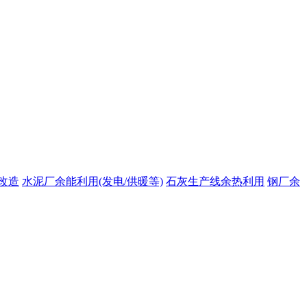
改造
水泥厂余能利用(发电/供暖等)
石灰生产线余热利用
钢厂余