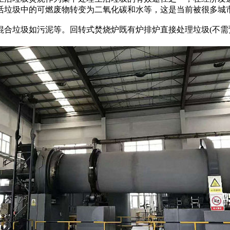
活垃圾中的可燃废物转变为二氧化碳和水等，这是当前被很多城
垃圾如污泥等。回转式焚烧炉既有炉排炉直接处理垃圾(不需预