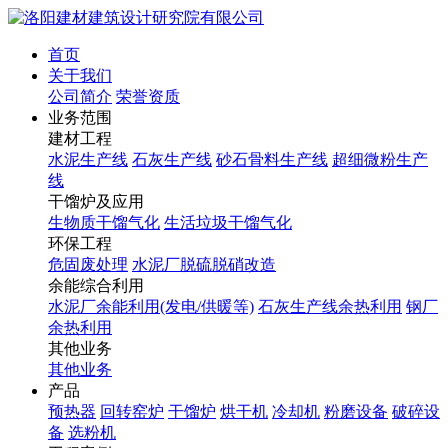
首页
关于我们
公司简介
荣誉资质
业务范围
建材工程
水泥生产线
石灰生产线
砂石骨料生产线
超细微粉生产
线
干馏炉及应用
生物质干馏气化
生活垃圾干馏气化
环保工程
危固废处理
水泥厂脱硫脱硝改造
余能综合利用
水泥厂余能利用(发电/供暖等)
石灰生产线余热利用
钢厂
余热利用
其他业务
其他业务
产品
预热器
回转窑炉
干馏炉
烘干机
冷却机
粉磨设备
破碎设
备
选粉机