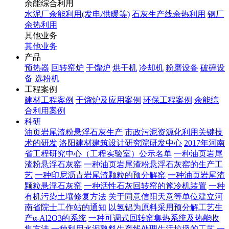
余能综合利用
水泥厂余能利用(发电/供暖等)
石灰生产线余热利用
钢厂
余热利用
其他业务
其他业务
产品
预热器
回转窑炉
干馏炉
烘干机
冷却机
粉磨设备
破碎设
备
选粉机
工程案例
建材工程案例
干馏炉及应用案例
环保工程案例
余能综
合利用案例
科研
油页岩尾渣粉悬浮石灰生产
市政污泥资源化利用关键技
术的研发
洛阳建材建筑设计研究院研发中心
2017年河南
省工程研究中心（工程实验室）公示名单
一种油页岩尾
渣粉悬浮石灰窑
一种油页岩尾渣粉悬浮石灰窑的生产工
艺
一种印尼沥青岩尾渣颗粒的预分解窑
一种油页岩尾渣
颗粒悬浮石灰窑
一种活性石灰回转窑的篦冷机装置
一种
有机污染土壤修复方法
关于同意信阳天意等单位建立河
南省院士工作站的通知
以氢铝为原料采用预分解工艺生
产α-Al2O3的系统
一种可调式回转窑集热系统及热能收
集方法
一种利用水泥熟料生产线处理生活垃圾的工艺
一