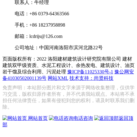
联系人：牛经理
电话：+86 0379-64363566
手机：+86 18237958898
邮箱：lcdrijs@126.com
公司地址：中国河南洛阳市滨河北路22号
页面版权所有：2022 洛阳建材建筑设计研究院有限公司
建材
建筑双甲级资质、水泥工程设计、余热发电、建筑设计、油页
岩干馏及综合利用、污泥处理
豫ICP备11025330号-1
豫公网安
备41030502001139号
网站XML
技术支持：尚贤科技
免责声明：本站部分图片和文字来源于网络收集整理，仅供学
习交流，版权归原作者所有，并不代表我站观点。本站将不承
担任何法律责任，如果有侵犯到您的权利，请及时联系我们删
除。
网站首页
电话咨询
返回顶
部