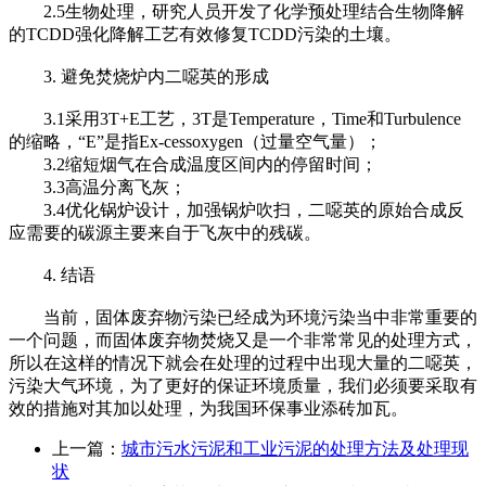
2.5生物处理，研究人员开发了化学预处理结合生物降解
的TCDD强化降解工艺有效修复TCDD污染的土壤。
3. 避免焚烧炉内二噁英的形成
3.1采用3T+E工艺，3T是Temperature，Time和Turbulence
的缩略，“E”是指Ex-cessoxygen（过量空气量）；
3.2缩短烟气在合成温度区间内的停留时间；
3.3高温分离飞灰；
3.4优化锅炉设计，加强锅炉吹扫，二噁英的原始合成反
应需要的碳源主要来自于飞灰中的残碳。
4. 结语
当前，固体废弃物污染已经成为环境污染当中非常重要的
一个问题，而固体废弃物焚烧又是一个非常常见的处理方式，
所以在这样的情况下就会在处理的过程中出现大量的二噁英，
污染大气环境，为了更好的保证环境质量，我们必须要采取有
效的措施对其加以处理，为我国环保事业添砖加瓦。
上一篇：
城市污水污泥和工业污泥的处理方法及处理现
状