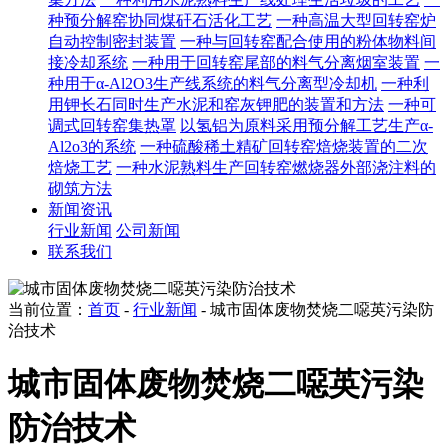
种预分解窑协同煤矸石活化工艺
一种高温大型回转窑炉
自动控制密封装置
一种与回转窑配合使用的粉体物料间
接冷却系统
一种用于回转窑尾部的料气分离烟室装置
一
种用于α-Al2O3生产线系统的料气分离型冷却机
一种利
用钾长石同时生产水泥和窑灰钾肥的装置和方法
一种可
调式回转窑集热罩
以氢铝为原料采用预分解工艺生产α-
Al2o3的系统
一种硫酸稀土精矿回转窑焙烧装置的二次
焙烧工艺
一种水泥熟料生产回转窑燃烧器外部浇注料的
砌筑方法
新闻资讯
行业新闻
公司新闻
联系我们
当前位置：
首页
-
行业新闻
- 城市固体废物焚烧二噁英污染防
治技术
城市固体废物焚烧二噁英污染
防治技术