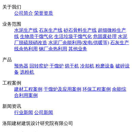
关于我们
公司简介
荣誉资质
业务范围
水泥生产线
石灰生产线
砂石骨料生产线
超细微粉生产
线
生物质干馏气化
生活垃圾干馏气化
危固废处理
水泥
厂脱硫脱硝改造
水泥厂余能利用(发电/供暖等)
石灰生产
线余热利用
钢厂余热利用
其他业务
产品
预热器
回转窑炉
干馏炉
烘干机
冷却机
粉磨设备
破碎设
备
选粉机
工程案例
建材工程案例
干馏炉及应用案例
环保工程案例
余能综
合利用案例
新闻资讯
行业新闻
公司新闻
洛阳建材建筑设计研究院有限公司