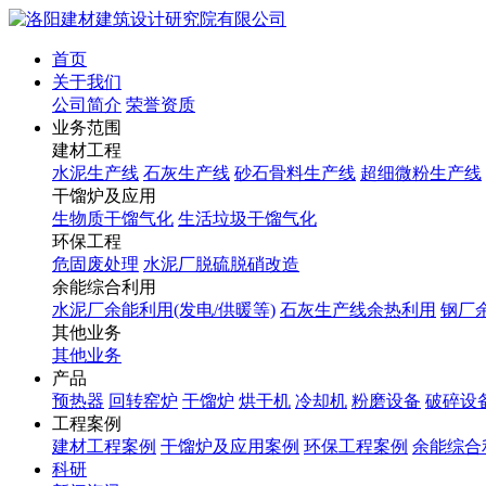
首页
关于我们
公司简介
荣誉资质
业务范围
建材工程
水泥生产线
石灰生产线
砂石骨料生产线
超细微粉生产线
干馏炉及应用
生物质干馏气化
生活垃圾干馏气化
环保工程
危固废处理
水泥厂脱硫脱硝改造
余能综合利用
水泥厂余能利用(发电/供暖等)
石灰生产线余热利用
钢厂
其他业务
其他业务
产品
预热器
回转窑炉
干馏炉
烘干机
冷却机
粉磨设备
破碎设
工程案例
建材工程案例
干馏炉及应用案例
环保工程案例
余能综合
科研