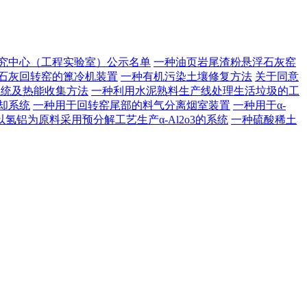
研究中心（工程实验室）公示名单
一种油页岩尾渣粉悬浮石灰窑
石灰回转窑的篦冷机装置
一种有机污染土壤修复方法
关于同意
系统及热能收集方法
一种利用水泥熟料生产线处理生活垃圾的工
却系统
一种用于回转窑尾部的料气分离烟室装置
一种用于α-
以氢铝为原料采用预分解工艺生产α-Al2o3的系统
一种硫酸稀土