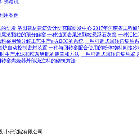
备
选粉机
利用案例
术的研发
洛阳建材建筑设计研究院研发中心
2017年河南省工程
岩尾渣颗粒的预分解窑
一种油页岩尾渣颗粒悬浮石灰窑
一种活性
料采用预分解工艺生产α-Al2O3的系统
一种可调式回转窑集热
窑炉自动控制密封装置
一种与回转窑配合使用的粉体物料间接冷
时生产水泥和窑灰钾肥的装置和方法
一种可调式回转窑集热罩
回转窑燃烧器外部浇注料的砌筑方法
设计研究院有限公司