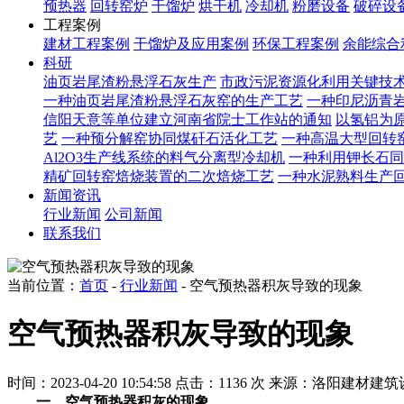
预热器
回转窑炉
干馏炉
烘干机
冷却机
粉磨设备
破碎设
工程案例
建材工程案例
干馏炉及应用案例
环保工程案例
余能综合
科研
油页岩尾渣粉悬浮石灰生产
市政污泥资源化利用关键技
一种油页岩尾渣粉悬浮石灰窑的生产工艺
一种印尼沥青
信阳天意等单位建立河南省院士工作站的通知
以氢铝为原
艺
一种预分解窑协同煤矸石活化工艺
一种高温大型回转
Al2O3生产线系统的料气分离型冷却机
一种利用钾长石同
精矿回转窑焙烧装置的二次焙烧工艺
一种水泥熟料生产
新闻资讯
行业新闻
公司新闻
联系我们
当前位置：
首页
-
行业新闻
- 空气预热器积灰导致的现象
空气预热器积灰导致的现象
时间：2023-04-20 10:54:58
点击：1136 次
来源：洛阳建材建筑
一、空气预热器积灰的现象