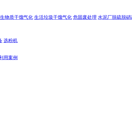
生物质干馏气化
生活垃圾干馏气化
危固废处理
水泥厂脱硫脱硝
备
选粉机
利用案例