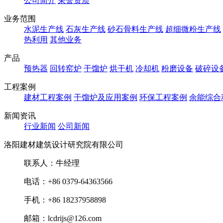
公司简介
荣誉资质
业务范围
水泥生产线
石灰生产线
砂石骨料生产线
超细微粉生产线
热利用
其他业务
产品
预热器
回转窑炉
干馏炉
烘干机
冷却机
粉磨设备
破碎设
工程案例
建材工程案例
干馏炉及应用案例
环保工程案例
余能综合
新闻资讯
行业新闻
公司新闻
洛阳建材建筑设计研究院有限公司
联系人：牛经理
电话：+86 0379-64363566
手机：+86 18237958898
邮箱：lcdrijs@126.com