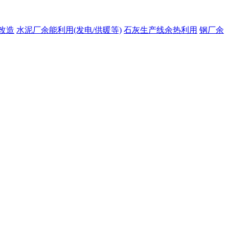
改造
水泥厂余能利用(发电/供暖等)
石灰生产线余热利用
钢厂余