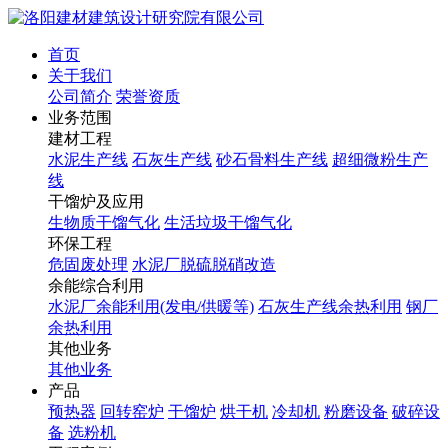
首页
关于我们
公司简介
荣誉资质
业务范围
建材工程
水泥生产线
石灰生产线
砂石骨料生产线
超细微粉生产
线
干馏炉及应用
生物质干馏气化
生活垃圾干馏气化
环保工程
危固废处理
水泥厂脱硫脱硝改造
余能综合利用
水泥厂余能利用(发电/供暖等)
石灰生产线余热利用
钢厂
余热利用
其他业务
其他业务
产品
预热器
回转窑炉
干馏炉
烘干机
冷却机
粉磨设备
破碎设
备
选粉机