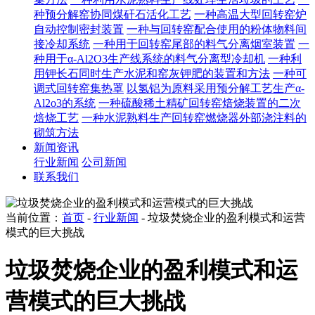
种预分解窑协同煤矸石活化工艺
一种高温大型回转窑炉
自动控制密封装置
一种与回转窑配合使用的粉体物料间
接冷却系统
一种用于回转窑尾部的料气分离烟室装置
一
种用于α-Al2O3生产线系统的料气分离型冷却机
一种利
用钾长石同时生产水泥和窑灰钾肥的装置和方法
一种可
调式回转窑集热罩
以氢铝为原料采用预分解工艺生产α-
Al2o3的系统
一种硫酸稀土精矿回转窑焙烧装置的二次
焙烧工艺
一种水泥熟料生产回转窑燃烧器外部浇注料的
砌筑方法
新闻资讯
行业新闻
公司新闻
联系我们
当前位置：
首页
-
行业新闻
- 垃圾焚烧企业的盈利模式和运营
模式的巨大挑战
垃圾焚烧企业的盈利模式和运
营模式的巨大挑战