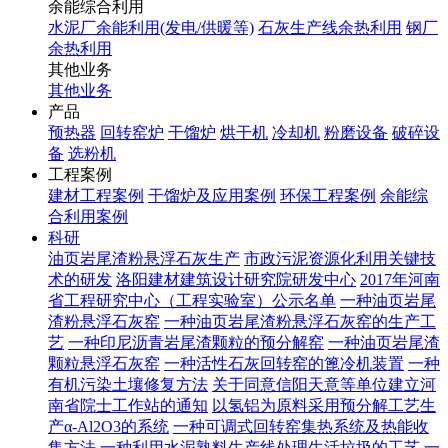
余能综合利用
水泥厂余能利用(发电/供暖等)
石灰生产线余热利用
钢厂
余热利用
其他业务
其他业务
产品
预热器
回转窑炉
干馏炉
烘干机
冷却机
粉磨设备
破碎设
备
选粉机
工程案例
建材工程案例
干馏炉及应用案例
环保工程案例
余能综
合利用案例
科研
油页岩尾渣粉悬浮石灰生产
市政污泥资源化利用关键技
术的研发
洛阳建材建筑设计研究院研发中心
2017年河南
省工程研究中心（工程实验室）公示名单
一种油页岩尾
渣粉悬浮石灰窑
一种油页岩尾渣粉悬浮石灰窑的生产工
艺
一种印尼沥青岩尾渣颗粒的预分解窑
一种油页岩尾渣
颗粒悬浮石灰窑
一种活性石灰回转窑的篦冷机装置
一种
有机污染土壤修复方法
关于同意信阳天意等单位建立河
南省院士工作站的通知
以氢铝为原料采用预分解工艺生
产α-Al2O3的系统
一种可调式回转窑集热系统及热能收
集方法
一种利用水泥熟料生产线处理生活垃圾的工艺
一