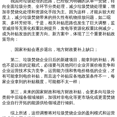
我国对垃圾处理的思路，已经较为明确的从单一焚烧，转
向全面垃圾分类、全环节分类处理，减少垃圾焚烧处理量，增
加非焚烧化处理和资源化手段为主。因为这样，才能从较大程
度上，减少垃圾焚烧带来的持久性有机物排放问题，如二噁
英、多环芳烃等。于是，相关补贴思路也发生了巨大调整，监
管减排等无害化权重比例提升，发电等资源化权重比例减少，
成为补贴发放的主要方向。新方案中，体现了三个重要补贴政
策导向：
、国家补贴会逐步退出，地方财政要补上缺口；
第二、垃圾焚烧企业日后的新建项目，能拿到的补贴，再
也不是以前的定额式，必须要与其他同行企业开展价格竞争和
企业运营技术实力竞争，运营能力强和售电价格低的企业，才
有可能拿到电价补贴，而且这个补贴应各地政策条件不一，每
家企业拿到的补贴额度，可能都不太一样；
第三，未来的国家财政和地方财政补贴，会更多向垃圾分
类前中后端各领域倾斜，加强对非电化等更市场化或更需焚烧
企业自行开拓的能源供给领域进行倾斜。
综上所述，这些调整将对垃圾焚烧企业的盈利模式和运营