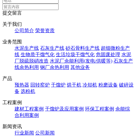
提交留言
关于我们
公司简介
荣誉资质
业务范围
水泥生产线
石灰生产线
砂石骨料生产线
超细微粉生产
线
生物质干馏气化
生活垃圾干馏气化
危固废处理
水泥
厂脱硫脱硝改造
水泥厂余能利用(发电/供暖等)
石灰生产
线余热利用
钢厂余热利用
其他业务
产品
预热器
回转窑炉
干馏炉
烘干机
冷却机
粉磨设备
破碎设
备
选粉机
工程案例
建材工程案例
干馏炉及应用案例
环保工程案例
余能综
合利用案例
新闻资讯
行业新闻
公司新闻